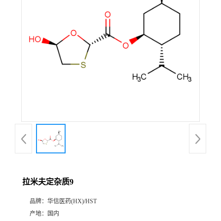
产
品
展
厅
证
书
荣
拉米夫定杂质9
誉
品牌：
华信医药(HX)/HST
公
产地：
国内