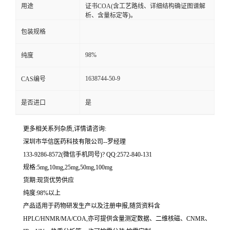
用途
证书COA(含工艺路线、详细结构确证图谱解
析、含量标定等)。
留
包装规格
言
98%
纯度
1638744-50-9
CAS编号
是否进口
是
更多相关系列杂质,详情请咨询:
深圳市华信医药科技有限公司--罗经理
133-9286-8572(微信手机同号)? QQ:2572-840-131
规格:5mg,10mg,25mg,50mg,100mg
货期:现货优势供应
纯度:98%以上
产品适用于药物研发生产以及注册申报,随货资料含
HPLC/HNMR/MA/COA,亦可提供含量测定数据、二维核磁、CNMR、