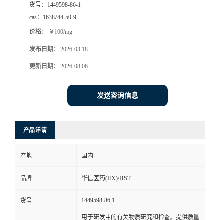
货号：
1449598-86-1
司
cas：
1638744-50-9
价格：
￥100/mg
动
发布日期：
2026-03-18
态
更新日期：
2026-08-06
联
发送咨询信息
系
产品详请
方
产地
国内
式
品牌
华信医药(HX)/HST
在
1449598-86-1
货号
线
用于研发中的有关物质研究和检查。提供质量