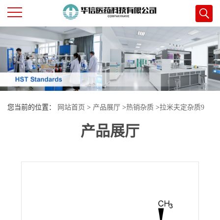
公
司
首
您当前的位置：
网站首页
>
产品展厅
>
热销杂质
>
拉米夫定杂质9
页
产品展厅
公
司
介
绍