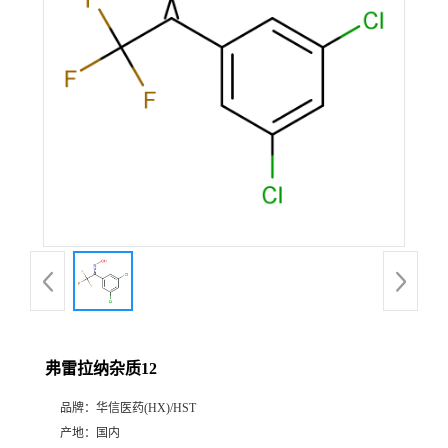
产
品
展
厅
证
书
荣
弗雷拉纳杂质12
誉
品牌：
华信医药(HX)/HST
公
产地：
国内