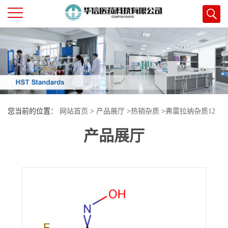
公
司
首
您当前的位置：
网站首页
>
产品展厅
>
热销杂质
>
弗雷拉纳杂质12
页
产品展厅
公
司
介
绍