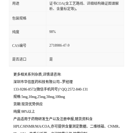
用途
证书COA(含工艺路线、详细结构确证图谱解
析、含量标定等)。
留
包装规格
言
98%
纯度
2718986-47-9
CAS编号
是否进口
是
更多相关系列杂质,详情请咨询:
深圳市华信医药科技有限公司--罗经理
133-9286-8572(微信手机同号)? QQ:2572-840-131
规格:5mg,10mg,25mg,50mg,100mg
货期:现货优势供应
纯度:98%以上
产品适用于药物研发生产以及注册申报,随货资料含
HPLC/HNMR/MA/COA,亦可提供含量测定数据、二维核磁、CNMR、