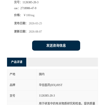
货号：
1126385-20-3
司
cas：
2718986-47-9
价格：
￥100/mg
动
发布日期：
2026-03-25
态
更新日期：
2026-08-07
联
发送咨询信息
系
产品详请
方
产地
国内
式
品牌
华信医药(HX)/HST
在
1126385-20-3
货号
线
用于研发中的有关物质研究和检查。提供质量