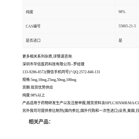
留
98%
纯度
55805-21-5
CAS编号
言
是否进口
是
更多相关系列杂质,详情请咨询:
深圳市华信医药科技有限公司--罗经理
133-9286-8572(微信手机同号)? QQ:2572-840-131
规格:5mg,10mg,25mg,50mg,100mg
货期:现货优势供应
纯度:98%以上
产品适用于药物研发生产以及注册申报,随货资料含HPLC/HNMR/MA
另外我司可提供参比制剂(国内参比,国外代购和一次性进口)业务,美国,日本
相关产品：