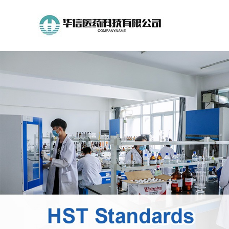
公
司
首
页
公
司
介
绍