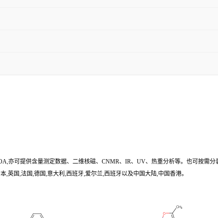
/COA,亦可提供含量测定数据、二维核磁、CNMR、IR、UV、热重分析等。也可按需分
,英国,法国,德国,意大利,西班牙,爱尔兰,西班牙以及中国大陆,中国香港。