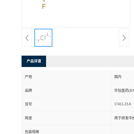
司
动
态
联
产品详请
系
产地
国内
方
品牌
华信医药(HX
式
17412-23-6
货号
在
用途
用于研发中
线
包装规格