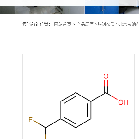
产
您当前的位置：
网站首页
>
产品展厅
>
热销杂质
>
弗雷拉纳杂
品
展
厅
证
书
荣
誉
公