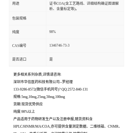
用途
证书COA(含工艺路线、详细结构确证图谱解
析、含量标定等)。
留
包装规格
言
98%
纯度
1346746-73-3
CAS编号
是否进口
是
更多相关系列杂质,详情请咨询:
深圳市华信医药科技有限公司--罗经理
133-9286-8572(微信手机同号)? QQ:2572-840-131
规格:5mg,10mg,25mg,50mg,100mg
货期:现货优势供应
纯度:98%以上
产品适用于药物研发生产以及注册申报,随货资料含
HPLC/HNMR/MA/COA,亦可提供含量测定数据、二维核磁、CNMR、