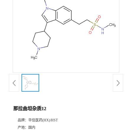
产
品
展
厅
证
书
荣
那拉曲坦杂质12
誉
品牌：
华信医药(HX)/HST
公
产地：
国内