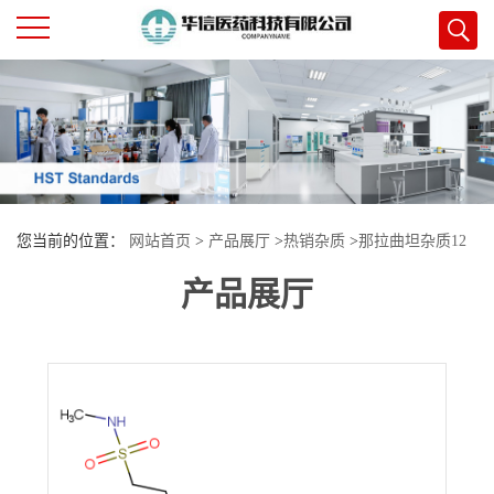
公
司
首
您当前的位置：
网站首页
>
产品展厅
>
热销杂质
>
那拉曲坦杂质12
页
产品展厅
公
司
介
绍