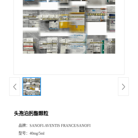
产
品
展
厅
证
书
荣
头孢泊肟酯颗粒
誉
品牌：
SANOFI-AVENTIS FRANCE/SANOFI
公
型号：
40mg/5ml