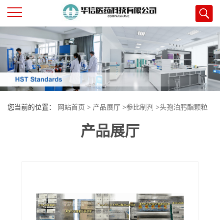
公
司
首
您当前的位置：
网站首页
>
产品展厅
>
参比制剂
>
头孢泊肟酯颗粒
页
产品展厅
公
司
介
绍