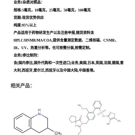
业务1杂质对照品：
规格:5毫克，10毫克，25毫克，50毫克，100毫克
货期:现货优势供应
纯度:95%以上
产品适用于药物研发生产以及注册申报,随货资料含
HPLC/HNMR/MA/COA,提供含量测定数据、二维核磁、CNMR、
IR、UV、热重分析等。也可按需分装,按需定制。
业务2参比制剂：
含(国内参比,国外代购和一次性进口)业务,美国,日本,英国,法国,德国,意
大利,西班牙,爱尔兰,西班牙以及中国大陆,中国香港。
相关产品：