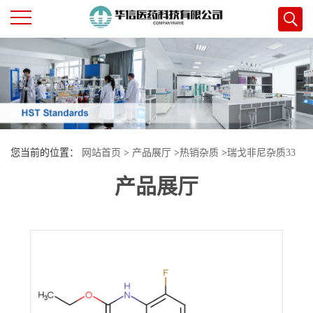
公
司
首
您当前的位置：
网站首页
>
产品展厅
>
热销杂质
>
瑞戈非尼杂质33
页
产品展厅
公
司
介
绍