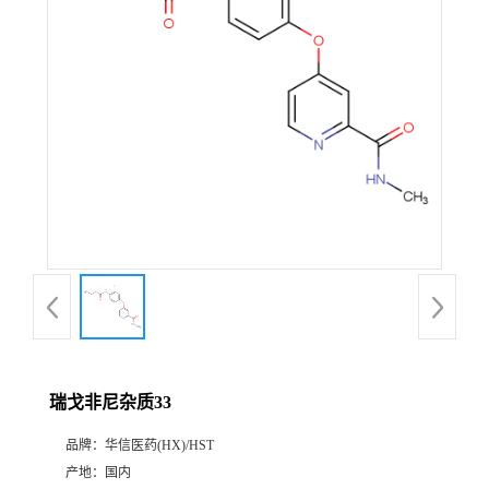
产
品
展
厅
证
书
荣
瑞戈非尼杂质33
誉
品牌：
华信医药(HX)/HST
公
产地：
国内