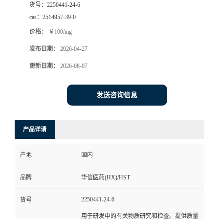
货号：
2250441-24-6
司
cas：
2514957-39-0
价格：
￥100/mg
动
发布日期：
2026-04-27
态
更新日期：
2026-08-07
联
发送咨询信息
系
产品详请
方
产地
国内
式
品牌
华信医药(HX)/HST
在
2250441-24-6
货号
线
用于研发中的有关物质研究和检查。提供质量