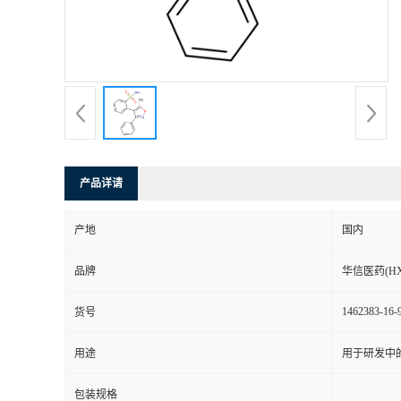
司
动
态
联
产品详请
系
产地
国内
方
品牌
华信医药(HX
式
1462383-16-
货号
在
用途
用于研发中
线
包装规格