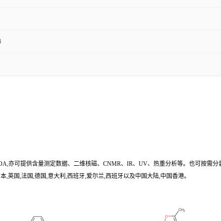
4
/COA,亦可提供含量测定数据、二维核磁、CNMR、IR、UV、热重分析等。也可按需分
,英国,法国,德国,意大利,西班牙,爱尔兰,西班牙以及中国大陆,中国香港。