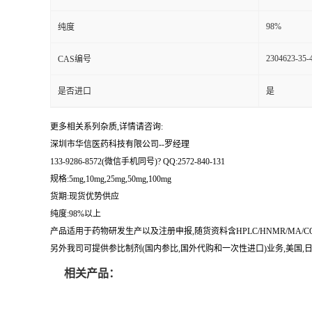
留
98%
纯度
2304623-35-
CAS编号
言
是否进口
是
更多相关系列杂质,详情请咨询:
深圳市华信医药科技有限公司--罗经理
133-9286-8572(微信手机同号)? QQ:2572-840-131
规格:5mg,10mg,25mg,50mg,100mg
货期:现货优势供应
纯度:98%以上
产品适用于药物研发生产以及注册申报,随货资料含HPLC/HNMR/MA
另外我司可提供参比制剂(国内参比,国外代购和一次性进口)业务,美国,日本
相关产品：