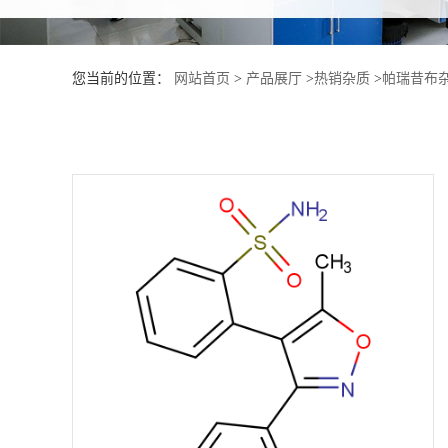
产
您当前的位置：
网站首页
>
产品展厅
>
热销杂质
>
帕瑞昔布杂
品
展
厅
证
书
荣
誉
公