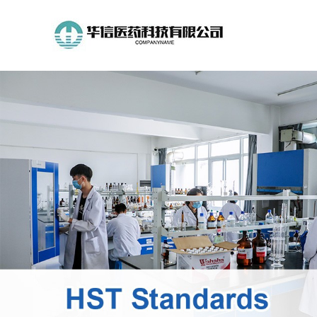
公
司
首
页
公
司
介
绍