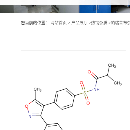
产
您当前的位置：
网站首页
>
产品展厅
>
热销杂质
>
帕瑞昔布杂
品
展
厅
证
书
荣
誉
公