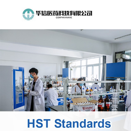
公
司
首
页
公
司
介
绍