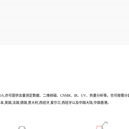
/COA,亦可提供含量测定数据、二维核磁、CNMR、IR、UV、热重分析等。也可按需分
,英国,法国,德国,意大利,西班牙,爱尔兰,西班牙以及中国大陆,中国香港。