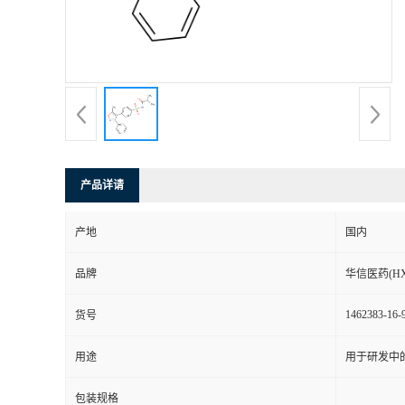
司
动
态
联
产品详请
系
产地
国内
方
品牌
华信医药(HX
式
1462383-16-
货号
在
用途
用于研发中
线
包装规格