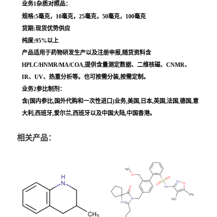
业务1杂质对照品：
规格:5毫克，10毫克，25毫克，50毫克，100毫克
货期:现货优势供应
纯度:95%以上
产品适用于药物研发生产以及注册申报,随货资料含
HPLC/HNMR/MA/COA,提供含量测定数据、二维核磁、CNMR、
IR、UV、热重分析等。也可按需分装,按需定制。
业务2参比制剂：
含(国内参比,国外代购和一次性进口)业务,美国,日本,英国,法国,德国,意
大利,西班牙,爱尔兰,西班牙以及中国大陆,中国香港。
相关产品：