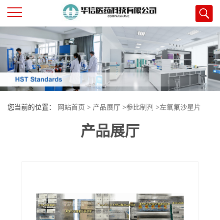
公
司
首
您当前的位置：
网站首页
>
产品展厅
>
参比制剂
>
左氧氟沙星片
页
产品展厅
公
司
介
绍