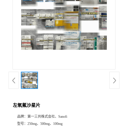
产
品
展
厅
证
书
荣
左氧氟沙星片
誉
品牌：
第一三共株式会社、Sanofi
公
型号：
250mg、500mg、100mg