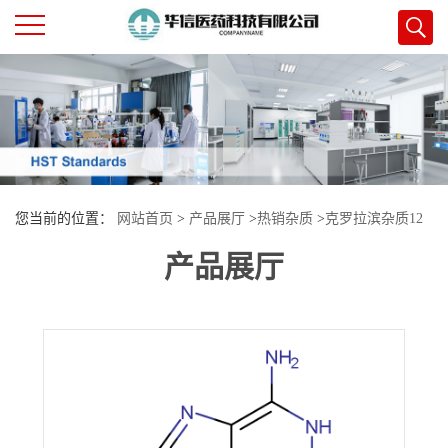
公
司
首
您当前的位置：
网站首页
>
产品展厅
>
热销杂质
>
克罗拉滨杂质12
页
产品展厅
公
司
介
绍