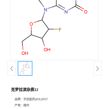
产
品
展
厅
证
书
荣
克罗拉滨杂质12
誉
品牌：
华信医药(HX)/HST
公
产地：
国内