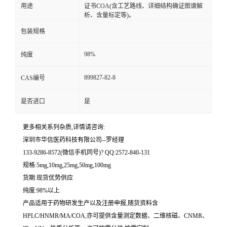
用途
证书COA(含工艺路线、详细结构确证图谱解
析、含量标定等)。
留
包装规格
言
98%
纯度
899827-82-8
CAS编号
是否进口
是
更多相关系列杂质,详情请咨询:
深圳市华信医药科技有限公司--罗经理
133-9286-8572(微信手机同号)? QQ:2572-840-131
规格:5mg,10mg,25mg,50mg,100mg
货期:现货优势供应
纯度:98%以上
产品适用于药物研发生产以及注册申报,随货资料含
HPLC/HNMR/MA/COA,亦可提供含量测定数据、二维核磁、CNMR、