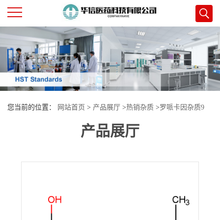
公
司
首
您当前的位置：
网站首页
>
产品展厅
>
热销杂质
>
罗哌卡因杂质9
页
产品展厅
公
司
介
绍