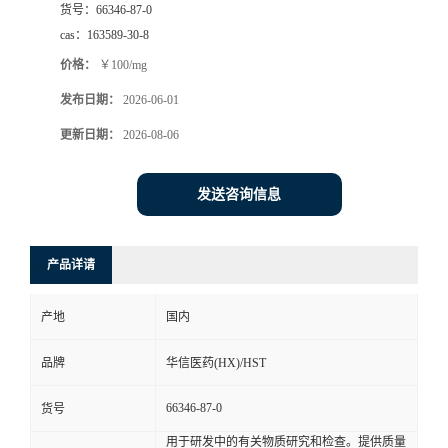
货号：
66346-87-0
司
cas：
163589-30-8
价格：
￥100/mg
动
发布日期：
2026-06-01
态
更新日期：
2026-08-06
联
发送咨询信息
系
产品详请
方
产地
国内
式
品牌
华信医药(HX)/HST
在
66346-87-0
货号
线
用于研发中的有关物质研究和检查。提供质量