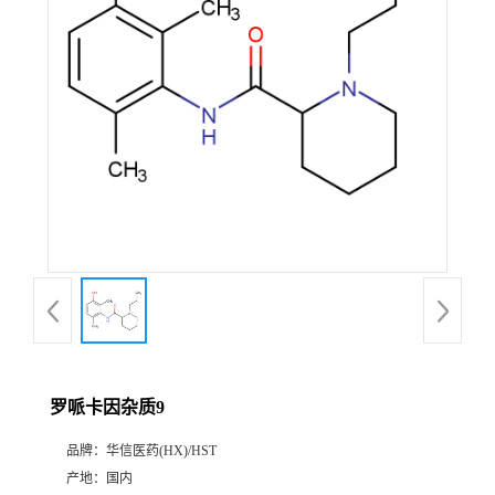
产
品
展
厅
证
书
荣
罗哌卡因杂质9
誉
品牌：
华信医药(HX)/HST
公
产地：
国内