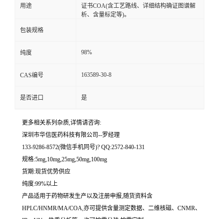
用途
证书COA(含工艺路线、详细结构确证图谱解
析、含量标定等)。
留
包装规格
言
98%
纯度
163589-30-8
CAS编号
是否进口
是
更多相关系列杂质,详情请咨询:
深圳市华信医药科技有限公司--罗经理
133-9286-8572(微信手机同号)? QQ:2572-840-131
规格:5mg,10mg,25mg,50mg,100mg
货期:现货优势供应
纯度:99%以上
产品适用于药物研发生产以及注册申报,随货资料含
HPLC/HNMR/MA/COA,亦可提供含量测定数据、二维核磁、CNMR、