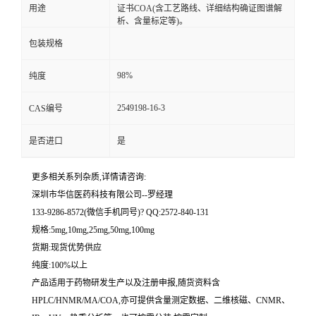
用途
证书COA(含工艺路线、详细结构确证图谱解
析、含量标定等)。
留
包装规格
言
98%
纯度
2549198-16-3
CAS编号
是否进口
是
更多相关系列杂质,详情请咨询:
深圳市华信医药科技有限公司--罗经理
133-9286-8572(微信手机同号)? QQ:2572-840-131
规格:5mg,10mg,25mg,50mg,100mg
货期:现货优势供应
纯度:100%以上
产品适用于药物研发生产以及注册申报,随货资料含
HPLC/HNMR/MA/COA,亦可提供含量测定数据、二维核磁、CNMR、