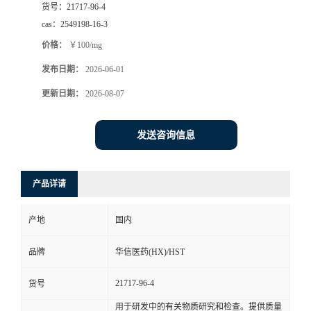
货号：
21717-96-4
司
cas：
2549198-16-3
价格：
￥100/mg
动
发布日期：
2026-06-01
态
更新日期：
2026-08-07
联
发送咨询信息
系
产品详请
方
产地
国内
式
品牌
华信医药(HX)/HST
在
21717-96-4
货号
线
用于研发中的有关物质研究和检查。提供质量