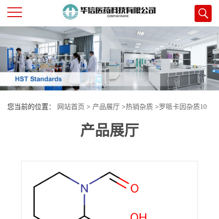
公
司
首
您当前的位置：
网站首页
>
产品展厅
>
热销杂质
>
罗哌卡因杂质10
页
产品展厅
公
司
介
绍