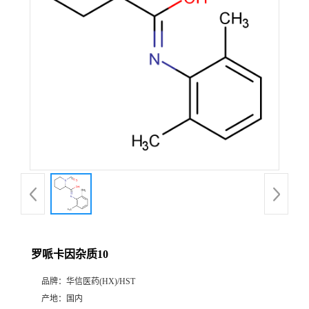
产
品
展
厅
证
书
荣
罗哌卡因杂质10
誉
品牌：
华信医药(HX)/HST
公
产地：
国内