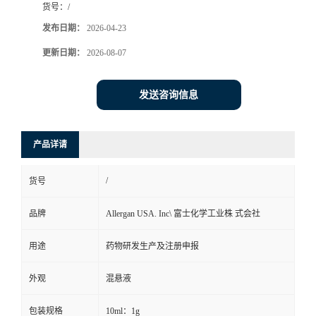
货号：
/
司
发布日期：
2026-04-23
更新日期：
2026-08-07
动
态
发送咨询信息
联
产品详请
系
/
货号
方
品牌
Allergan USA. Inc\ 富士化学工业株 式会社
式
用途
药物研发生产及注册申报
在
外观
混悬液
线
包装规格
10ml：1g