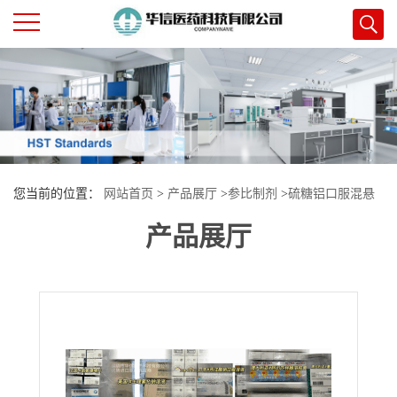
公
司
首
您当前的位置：
网站首页
>
产品展厅
>
参比制剂
>
硫糖铝口服混悬
页
产品展厅
液
公
司
介
绍