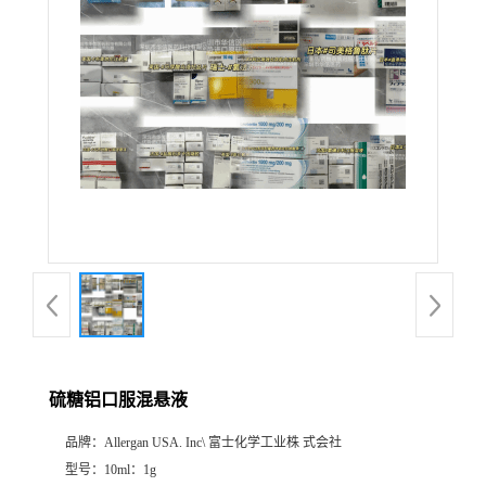
产
品
展
厅
证
书
荣
硫糖铝口服混悬液
誉
品牌：
Allergan USA. Inc\ 富士化学工业株 式会社
公
型号：
10ml：1g