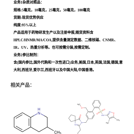
业务1杂质对照品：
规格:5毫克，10毫克，25毫克，50毫克，100毫克
货期:现货优势供应
纯度:95%以上
产品适用于药物研发生产以及注册申报,随货资料含
HPLC/HNMR/MA/COA,提供含量测定数据、二维核磁、CNMR、
IR、UV、热重分析等。也可按需分装,按需定制。
业务2参比制剂：
含(国内参比,国外代购和一次性进口)业务,美国,日本,英国,法国,德国,意
大利,西班牙,爱尔兰,西班牙以及中国大陆,中国香港。
相关产品：