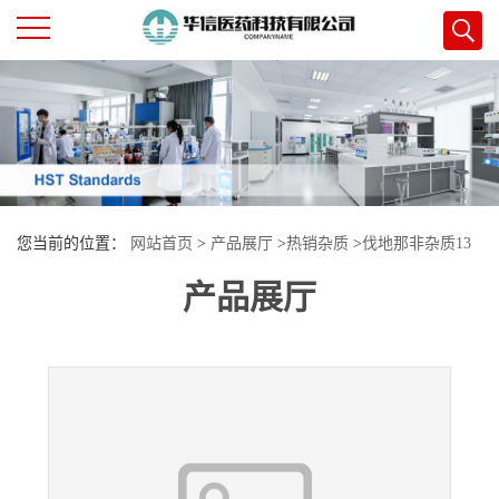
公
司
首
您当前的位置：
网站首页
>
产品展厅
>
热销杂质
>
伐地那非杂质13
页
产品展厅
公
司
介
绍