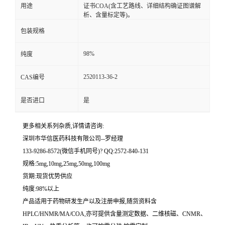
用途
证书COA(含工艺路线、详细结构确证图谱解
析、含量标定等)。
留
包装规格
言
98%
纯度
2520113-36-2
CAS编号
是否进口
是
更多相关系列杂质,详情请咨询:
深圳市华信医药科技有限公司--罗经理
133-9286-8572(微信手机同号)? QQ:2572-840-131
规格:5mg,10mg,25mg,50mg,100mg
货期:现货优势供应
纯度:98%以上
产品适用于药物研发生产以及注册申报,随货资料含
HPLC/HNMR/MA/COA,亦可提供含量测定数据、二维核磁、CNMR、