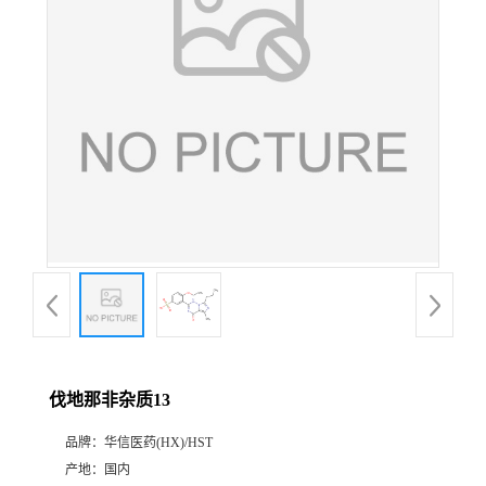
产
品
展
厅
证
书
荣
伐地那非杂质13
誉
品牌：
华信医药(HX)/HST
公
产地：
国内