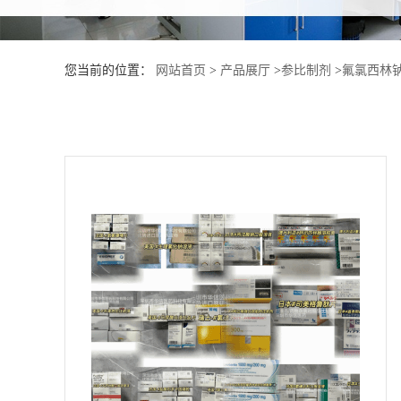
产
您当前的位置：
网站首页
>
产品展厅
>
参比制剂
>
氟氯西林
品
展
厅
证
书
荣
誉
公