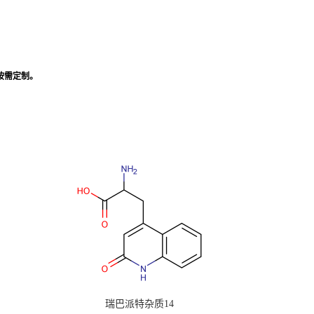
,按需定制。
瑞巴派特杂质14