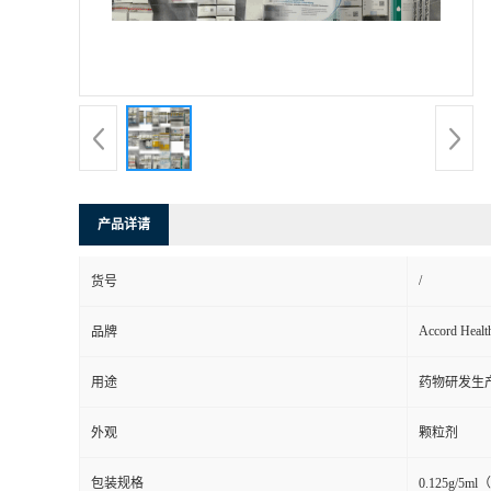
司
动
态
联
产品详请
系
/
货号
方
Accord Healt
品牌
式
用途
药物研发生
在
外观
颗粒剂
线
包装规格
0.125g/5m