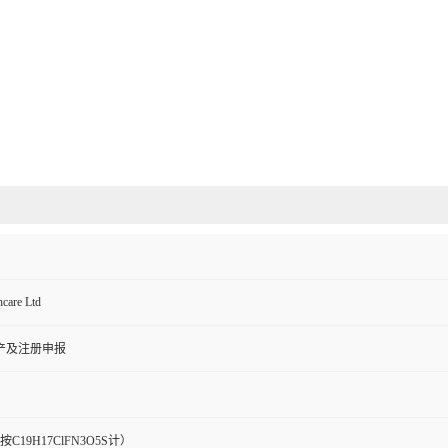
hcare Ltd
产及注册申报
l（按C19H17ClFN3O5S计）