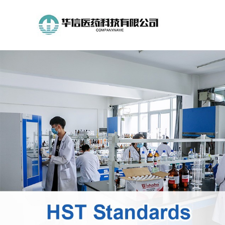
公
司
首
页
公
司
介
绍