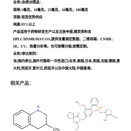
业务1杂质对照品：
规格:5毫克，10毫克，25毫克，50毫克，100毫克
货期:现货优势供应
纯度:95%以上
产品适用于药物研发生产以及注册申报,随货资料含
HPLC/HNMR/MA/COA,提供含量测定数据、二维核磁、CNMR、
IR、UV、热重分析等。也可按需分装,按需定制。
业务2参比制剂：
含(国内参比,国外代购和一次性进口)业务,美国,日本,英国,法国,德国,意
大利,西班牙,爱尔兰,西班牙以及中国大陆,中国香港。
相关产品：