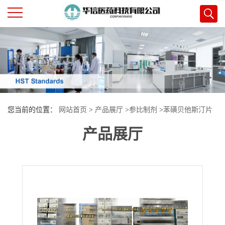
公
司
首
您当前的位置：
网站首页
>
产品展厅
>
参比制剂
>
苯磺贝他斯汀片
页
产品展厅
公
司
介
绍