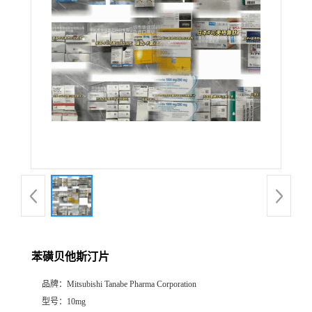
产
品
展
厅
证
书
荣
苯磺贝他斯汀片
誉
品牌：
Mitsubishi Tanabe Pharma Corporation
公
型号：
10mg