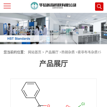
公
司
首
您当前的位置：
网站首页
>
产品展厅
>
热销杂质
>
索非布韦杂质15
页
产品展厅
公
司
介
绍