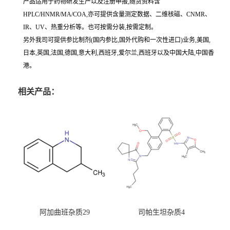
产品适用于药物研发生产以及注册申报,随货资料含
HPLC/HNMR/MA/COA,亦可提供含量测定数据、二维核磁、CNMR、
IR、UV、热重分析等。也可按需分装,按需定制。
另外我司可提供参比制剂(国内参比,国外代购和一次性进口)业务,美国,
日本,英国,法国,德国,意大利,西班牙,爱尔兰,西班牙以及中国大陆,中国香
港。
相关产品：
阿加曲班杂质29
司帕生坦杂质4