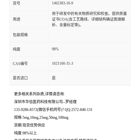
1462383-16-9
货号
留
用于研发中的有关物质研究和检查。提供质量
用途
证书COA(含工艺路线、详细结构确证图谱解
析、含量标定等)。
言
包装规格
98%
纯度
1621160-31-3
CAS编号
是否进口
是
更多相关系列杂质,详情请咨询:
深圳市华信医药科技有限公司--罗经理
133-9286-8572(微信手机同号)? QQ:2572-840-131
规格:5mg,10mg,25mg,50mg,100mg
货期:现货优势供应
纯度:98%以上