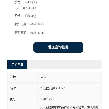
货号：
17412-23-6
司
cas：
188649-48-1
价格：
￥100/mg
动
发布日期：
2026-06-23
态
更新日期：
2026-08-06
联
发送咨询信息
系
产品详请
方
产地
国内
式
品牌
华信医药(HX)/HST
在
17412-23-6
货号
线
用于研发中的有关物质研究和检查。提供质量