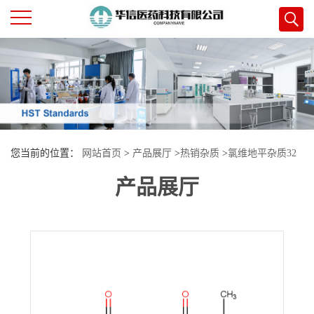
公
司
首
您当前的位置：
网站首页
>
产品展厅
>
热销杂质
>
氯维地平杂质32
页
产品展厅
公
司
介
绍