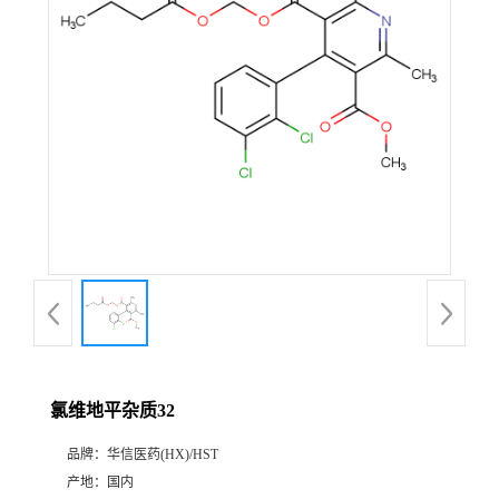
产
品
展
厅
证
书
荣
氯维地平杂质32
誉
品牌：
华信医药(HX)/HST
公
产地：
国内