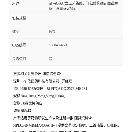
用途
证书COA(含工艺路线、详细结构确证图谱解
析、含量标定等)。
留
包装规格
言
98%
纯度
188649-48-1
CAS编号
是否进口
是
更多相关系列杂质,详情请咨询:
深圳市华信医药科技有限公司--罗经理
133-9286-8572(微信手机同号)? QQ:2572-840-131
规格:5mg,10mg,25mg,50mg,100mg
货期:现货优势供应
纯度:98%以上
产品适用于药物研发生产以及注册申报,随货资料含
HPLC/HNMR/MA/COA,亦可提供含量测定数据、二维核磁、CNMR、