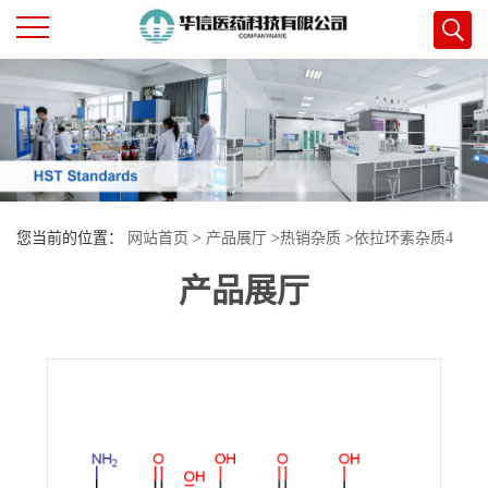
公
司
首
您当前的位置：
网站首页
>
产品展厅
>
热销杂质
>
依拉环素杂质4
页
产品展厅
公
司
介
绍