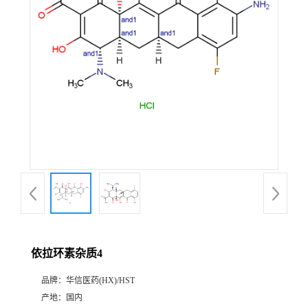
产
品
展
厅
证
书
荣
依拉环素杂质4
誉
品牌：
华信医药(HX)/HST
公
产地：
国内