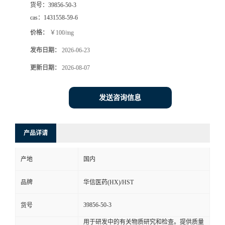
货号：
39856-50-3
司
cas：
1431558-59-6
价格：
￥100/mg
动
发布日期：
2026-06-23
态
更新日期：
2026-08-07
联
发送咨询信息
系
产品详请
方
产地
国内
式
品牌
华信医药(HX)/HST
在
39856-50-3
货号
线
用于研发中的有关物质研究和检查。提供质量