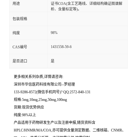
用途
证书COA(含工艺路线、详细结构确证图谱解
析、含量标定等)。
留
包装规格
言
98%
纯度
1431558-59-6
CAS编号
是否进口
是
更多相关系列杂质,详情请咨询:
深圳市华信医药科技有限公司--罗经理
133-9286-8572(微信手机同号)? QQ:2572-840-131
规格:5mg,10mg,25mg,50mg,100mg
货期:现货优势供应
纯度:98%以上
产品适用于药物研发生产以及注册申报,随货资料含
HPLC/HNMR/MA/COA,亦可提供含量测定数据、二维核磁、CNMR、