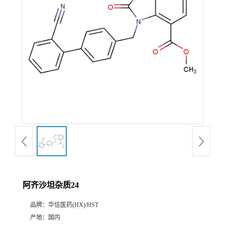
产
品
展
厅
证
书
荣
阿齐沙坦杂质24
誉
品牌：
华信医药(HX)/HST
公
产地：
国内