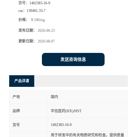
货号：
1462383-16-9
司
cas：
139481-33-7
价格：
￥100/mg
动
发布日期：
2026-06-23
态
更新日期：
2026-08-07
联
发送咨询信息
系
产品详请
方
产地
国内
式
品牌
华信医药(HX)/HST
在
1462383-16-9
货号
线
用于研发中的有关物质研究和检查。提供质量