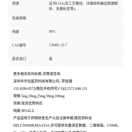
用途
证书COA(含工艺路线、详细结构确证图谱解
析、含量标定等)。
留
包装规格
言
98%
纯度
139481-33-7
CAS编号
是否进口
是
更多相关系列杂质,详情请咨询:
深圳市华信医药科技有限公司--罗经理
133-9286-8572(微信手机同号)? QQ:2572-840-131
规格:5mg,10mg,25mg,50mg,100mg
货期:现货优势供应
纯度:98%以上
产品适用于药物研发生产以及注册申报,随货资料含
HPLC/HNMR/MA/COA,亦可提供含量测定数据、二维核磁、CNMR、