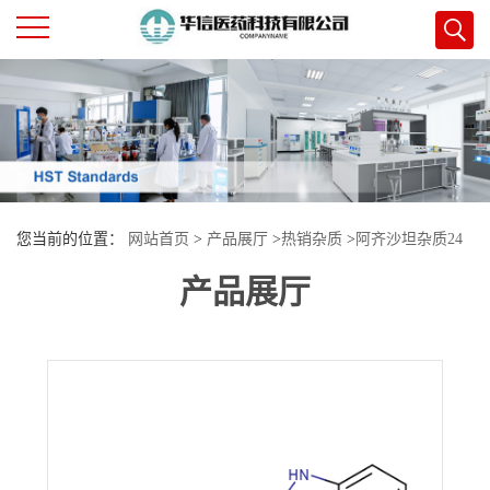
公
司
首
您当前的位置：
网站首页
>
产品展厅
>
热销杂质
>
阿齐沙坦杂质24
页
产品展厅
公
司
介
绍