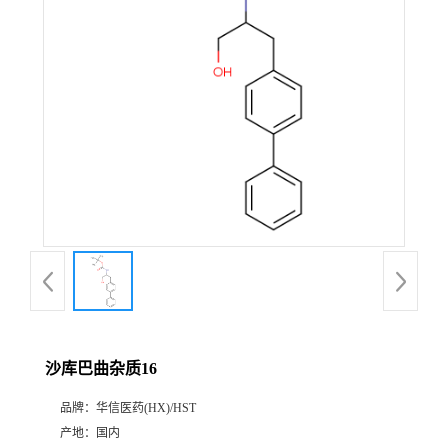
产
品
展
厅
证
书
荣
沙库巴曲杂质16
誉
品牌：
华信医药(HX)/HST
公
产地：
国内