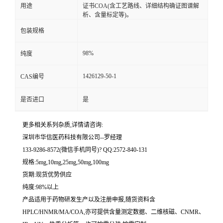
用途
证书COA(含工艺路线、详细结构确证图谱解
析、含量标定等)。
留
包装规格
言
98%
纯度
1426129-50-1
CAS编号
是否进口
是
更多相关系列杂质,详情请咨询:
深圳市华信医药科技有限公司--罗经理
133-9286-8572(微信手机同号)? QQ:2572-840-131
规格:5mg,10mg,25mg,50mg,100mg
货期:现货优势供应
纯度:98%以上
产品适用于药物研发生产以及注册申报,随货资料含
HPLC/HNMR/MA/COA,亦可提供含量测定数据、二维核磁、CNMR、