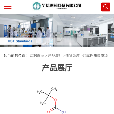
公
司
首
您当前的位置：
网站首页
>
产品展厅
>
热销杂质
>
沙库巴曲杂质16
页
产品展厅
公
司
介
绍