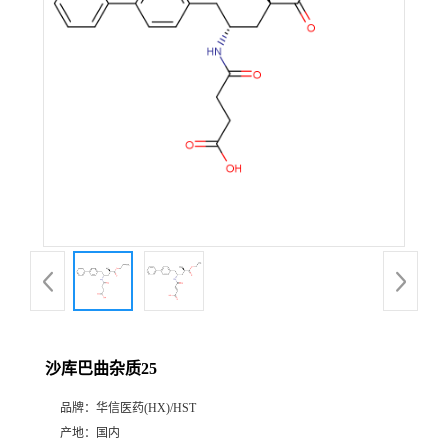
产
品
展
厅
证
书
荣
沙库巴曲杂质25
誉
品牌：
华信医药(HX)/HST
公
产地：
国内