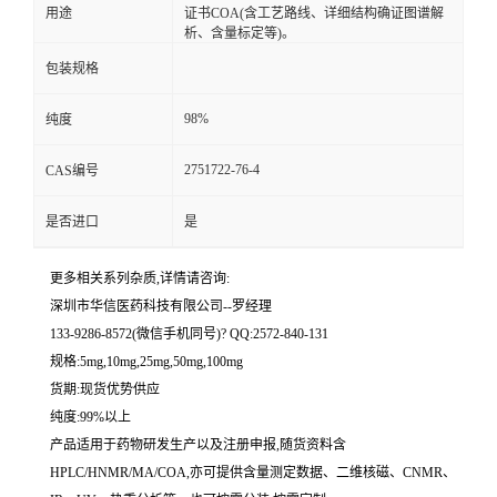
用途
证书COA(含工艺路线、详细结构确证图谱解
析、含量标定等)。
留
包装规格
言
98%
纯度
2751722-76-4
CAS编号
是否进口
是
更多相关系列杂质,详情请咨询:
深圳市华信医药科技有限公司--罗经理
133-9286-8572(微信手机同号)? QQ:2572-840-131
规格:5mg,10mg,25mg,50mg,100mg
货期:现货优势供应
纯度:99%以上
产品适用于药物研发生产以及注册申报,随货资料含
HPLC/HNMR/MA/COA,亦可提供含量测定数据、二维核磁、CNMR、