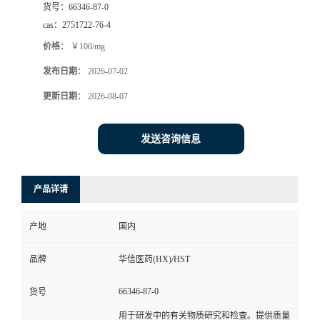
货号：
66346-87-0
司
cas：
2751722-76-4
价格：
￥100/mg
动
发布日期：
2026-07-02
态
更新日期：
2026-08-07
联
发送咨询信息
系
产品详请
方
产地
国内
式
品牌
华信医药(HX)/HST
在
66346-87-0
货号
线
用于研发中的有关物质研究和检查。提供质量