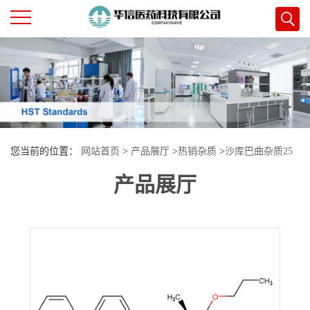
公
司
首
您当前的位置：
网站首页
>
产品展厅
>
热销杂质
>
沙库巴曲杂质25
页
产品展厅
公
司
介
绍