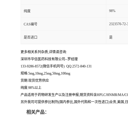
留
98%
纯度
2323570-72-
CAS编号
言
是否进口
是
更多相关系列杂质,详情请咨询:
深圳市华信医药科技有限公司--罗经理
133-9286-8572(微信手机同号) QQ:2572-840-131
规格:5mg,10mg,25mg,50mg,100mg
货期:现货优势供应
纯度:98%以上
产品适用于药物研发生产以及注册申报,随货资料含HPLC/HNMR/MA
另外我司可提供参比制剂(国内参比,国外代购和一次性进口)业务,美国,日本
相关产品：