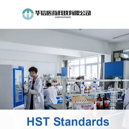
公
司
首
页
公
司
介
绍