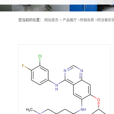
产
您当前的位置：
网站首页
>
产品展厅
>
热销杂质
>
阿法替尼杂
品
展
厅
证
书
荣
誉
公