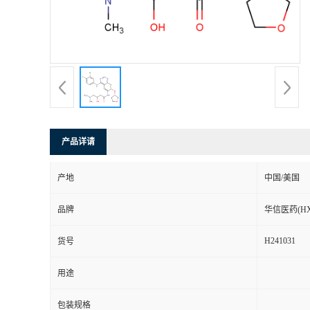
司
动
态
联
产品详请
系
产地
中国/美国
方
品牌
华信医药(HX
式
H241031
货号
在
用途
线
包装规格