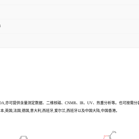
3
/COA,亦可提供含量测定数据、二维核磁、CNMR、IR、UV、热重分析等。也可按需分
,英国,法国,德国,意大利,西班牙,爱尔兰,西班牙以及中国大陆,中国香港。