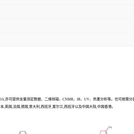
/COA,亦可提供含量测定数据、二维核磁、CNMR、IR、UV、热重分析等。也可按需分
,英国,法国,德国,意大利,西班牙,爱尔兰,西班牙以及中国大陆,中国香港。