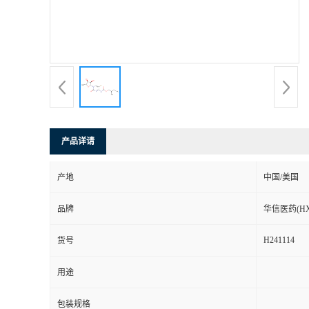
司
动
态
联
产品详请
系
产地
中国/美国
方
品牌
华信医药(HX
式
H241114
货号
在
用途
线
包装规格