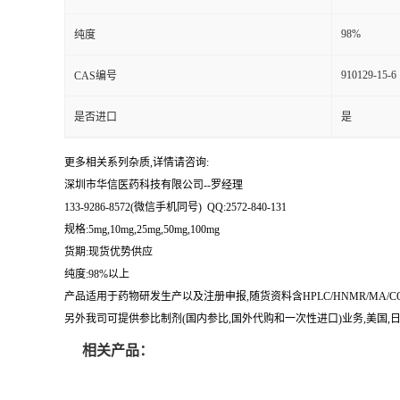
留
98%
纯度
910129-15-6
CAS编号
言
是否进口
是
更多相关系列杂质,详情请咨询:
深圳市华信医药科技有限公司--罗经理
133-9286-8572(微信手机同号) QQ:2572-840-131
规格:5mg,10mg,25mg,50mg,100mg
货期:现货优势供应
纯度:98%以上
产品适用于药物研发生产以及注册申报,随货资料含HPLC/HNMR/MA
另外我司可提供参比制剂(国内参比,国外代购和一次性进口)业务,美国,日本
相关产品：