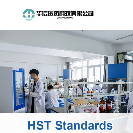
公
司
首
页
公
司
介
绍