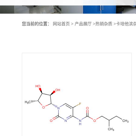
产
您当前的位置：
网站首页
>
产品展厅
>
热销杂质
>
卡培他滨
品
展
厅
证
书
荣
誉
公