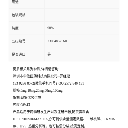
用途
留
包装规格
言
98%
纯度
2308483-83-0
CAS编号
是否进口
是
更多相关系列杂质,详情请咨询:
深圳市华信医药科技有限公司--罗经理
133-9286-8572(微信手机同号) QQ:2572-840-131
规格:5mg,10mg,25mg,50mg,100mg
货期:现货优势供应
纯度:98%以上
产品适用于药物研发生产以及注册申报,随货资料含
HPLC/HNMR/MA/COA,亦可提供含量测定数据、二维核磁、CNMR、
IR、UV、热重分析等。也可按需分装,按需定制。