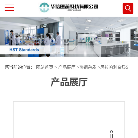
公
司
首
您当前的位置：
网站首页
>
产品展厅
>
热销杂质
>
尼拉帕利杂质5
页
产品展厅
公
司
介
绍