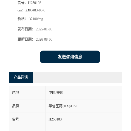
货号：
H250103
司
cas：
2308483-83-0
价格：
￥100/mg
动
发布日期：
2025-01-03
态
更新日期：
2026-08-06
联
发送咨询信息
系
产品详请
方
产地
中国/美国
式
品牌
华信医药(HX)/HST
在
H250103
货号
线