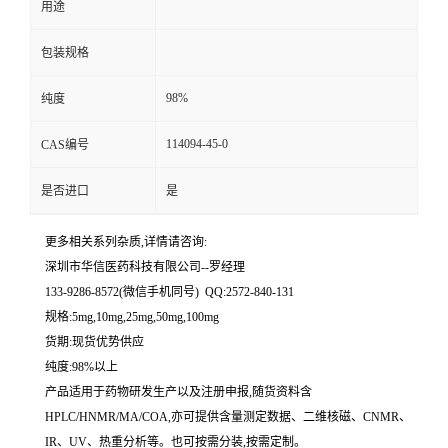
用途
留
包装规格
言
98%
纯度
114094-45-0
CAS编号
是否进口
是
更多相关系列杂质,详情请咨询:
深圳市华信医药科技有限公司--罗经理
133-9286-8572(微信手机同号) QQ:2572-840-131
规格:5mg,10mg,25mg,50mg,100mg
货期:现货优势供应
纯度:98%以上
产品适用于药物研发生产以及注册申报,随货资料含
HPLC/HNMR/MA/COA,亦可提供含量测定数据、二维核磁、CNMR、
IR、UV、热重分析等。也可按需分装,按需定制。