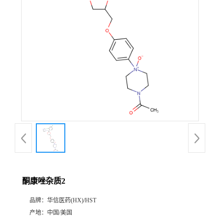
产
品
展
厅
证
书
荣
酮康唑杂质2
誉
品牌：
华信医药(HX)/HST
公
产地：
中国/美国