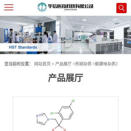
公
司
首
您当前的位置：
网站首页
>
产品展厅
>
热销杂质
>
酮康唑杂质2
页
产品展厅
公
司
介
绍