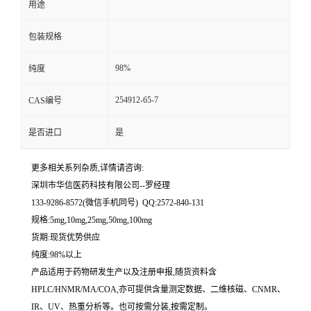
用途
留
包装规格
言
98%
纯度
254912-65-7
CAS编号
是否进口
是
更多相关系列杂质,详情请咨询:
深圳市华信医药科技有限公司--罗经理
133-9286-8572(微信手机同号) QQ:2572-840-131
规格:5mg,10mg,25mg,50mg,100mg
货期:现货优势供应
纯度:98%以上
产品适用于药物研发生产以及注册申报,随货资料含
HPLC/HNMR/MA/COA,亦可提供含量测定数据、二维核磁、CNMR、
IR、UV、热重分析等。也可按需分装,按需定制。