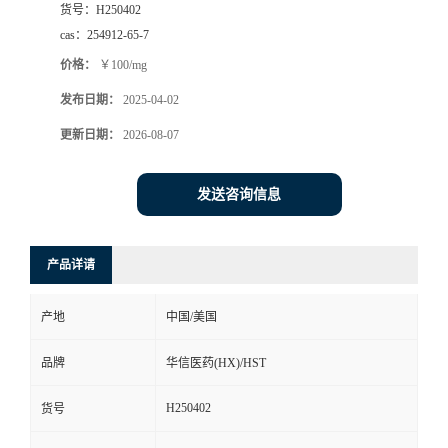
货号：
H250402
司
cas：
254912-65-7
价格：
￥100/mg
动
发布日期：
2025-04-02
态
更新日期：
2026-08-07
联
发送咨询信息
系
产品详请
方
产地
中国/美国
式
品牌
华信医药(HX)/HST
在
H250402
货号
线