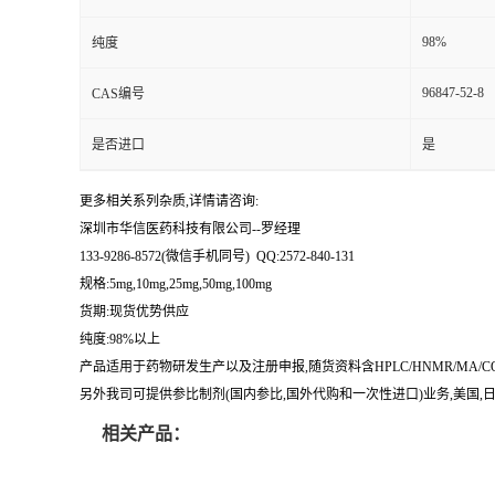
留
98%
纯度
96847-52-8
CAS编号
言
是否进口
是
更多相关系列杂质,详情请咨询:
深圳市华信医药科技有限公司--罗经理
133-9286-8572(微信手机同号) QQ:2572-840-131
规格:5mg,10mg,25mg,50mg,100mg
货期:现货优势供应
纯度:98%以上
产品适用于药物研发生产以及注册申报,随货资料含HPLC/HNMR/MA
另外我司可提供参比制剂(国内参比,国外代购和一次性进口)业务,美国,日本
相关产品：