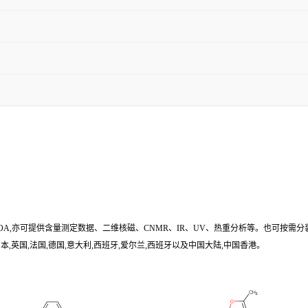
/COA,亦可提供含量测定数据、二维核磁、CNMR、IR、UV、热重分析等。也可按需分
,英国,法国,德国,意大利,西班牙,爱尔兰,西班牙以及中国大陆,中国香港。