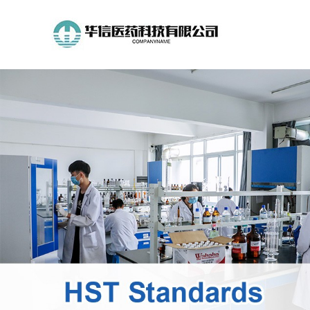
公
司
首
页
公
司
介
绍