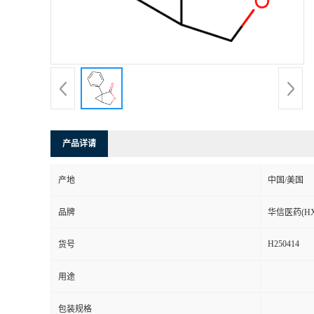
司
动
态
联
产品详请
系
产地
中国/美国
方
品牌
华信医药(HX
式
H250414
货号
在
用途
线
包装规格