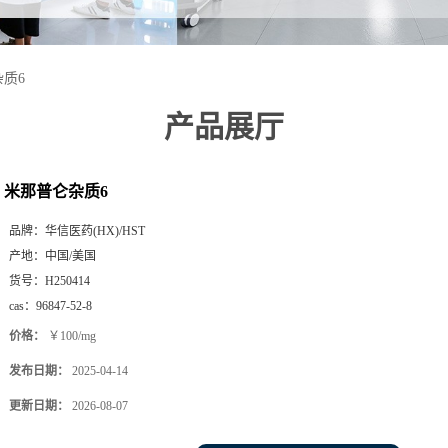
质6
产品展厅
米那普仑杂质6
品牌：
华信医药(HX)/HST
产地：
中国/美国
货号：
H250414
cas：
96847-52-8
价格：
￥100/mg
发布日期：
2025-04-14
更新日期：
2026-08-07