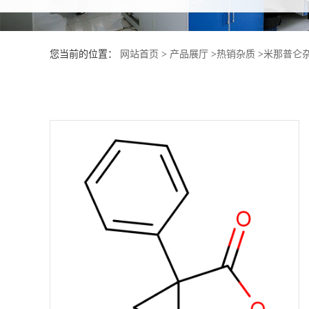
产
您当前的位置：
网站首页
>
产品展厅
>
热销杂质
>
米那普仑杂
品
展
厅
证
书
荣
誉
公