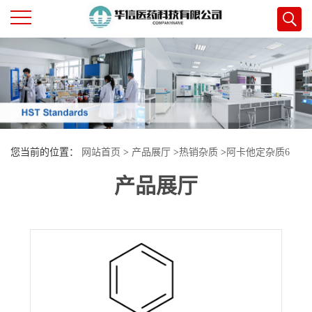
公
司
首
您当前的位置：
网站首页
>
产品展厅
>
热销杂质
>
阿卡他定杂质6
页
产品展厅
公
司
介
绍