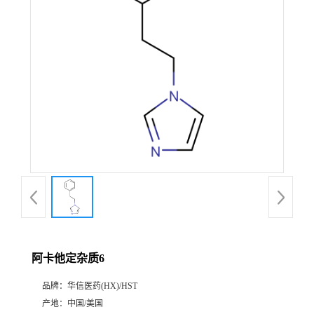
产
品
展
厅
证
书
荣
阿卡他定杂质6
誉
品牌：
华信医药(HX)/HST
公
产地：
中国/美国