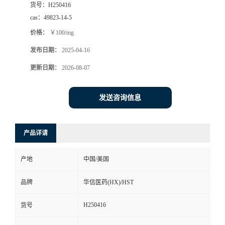
货号：
H250416
司
cas：
49823-14-5
价格：
￥100/mg
动
发布日期：
2025-04-16
态
更新日期：
2026-08-07
联
发送咨询信息
系
产品详请
方
产地
中国/美国
式
品牌
华信医药(HX)/HST
在
H250416
货号
线