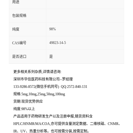
用途
留
包装规格
言
98%
纯度
49823-14-5
CAS编号
是否进口
是
更多相关系列杂质,详情请咨询:
深圳市华信医药科技有限公司--罗经理
133-9286-8572(微信手机同号) QQ:2572-840-131
规格:5mg,10mg,25mg,50mg,100mg
货期:现货优势供应
纯度:98%以上
产品适用于药物研发生产以及注册申报,随货资料含
HPLC/HNMR/MA/COA,亦可提供含量测定数据、二维核磁、CNMR、
IR、UV、热重分析等。也可按需分装,按需定制。