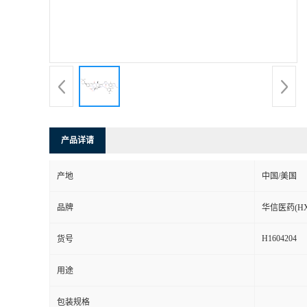
司
动
态
联
产品详请
系
产地
中国/美国
方
品牌
华信医药(HX
式
H1604204
货号
在
用途
线
包装规格