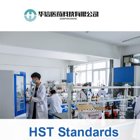
公
司
首
页
公
司
介
绍