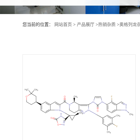
产
您当前的位置：
网站首页
>
产品展厅
>
热销杂质
>
奥格列龙杂
品
展
厅
证
书
荣
誉
公