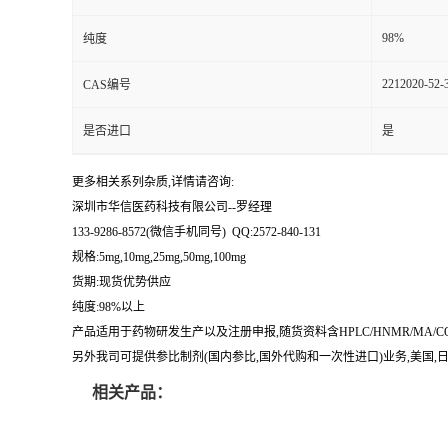
留
98%
纯度
2212020-52-
CAS编号
言
是否进口
是
更多相关系列杂质,详情请咨询:
深圳市华信医药科技有限公司--罗经理
133-9286-8572(微信手机同号) QQ:2572-840-131
规格:5mg,10mg,25mg,50mg,100mg
货期:现货优势供应
纯度:98%以上
产品适用于药物研发生产以及注册申报,随货资料含HPLC/HNMR/MA
另外我司可提供参比制剂(国内参比,国外代购和一次性进口)业务,美国,日本
相关产品：