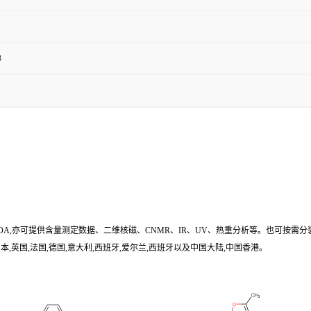
3
/COA,亦可提供含量测定数据、二维核磁、CNMR、IR、UV、热重分析等。也可按需分
,英国,法国,德国,意大利,西班牙,爱尔兰,西班牙以及中国大陆,中国香港。