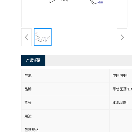
司
动
态
联
产品详请
系
产地
中国/美国
方
品牌
华信医药(HX
式
H1829804
货号
在
用途
线
包装规格