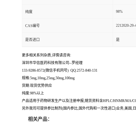
留
98%
纯度
2212020-29-
CAS编号
言
是否进口
是
更多相关系列杂质,详情请咨询:
深圳市华信医药科技有限公司--罗经理
133-9286-8572(微信手机同号) QQ:2572-840-131
规格:5mg,10mg,25mg,50mg,100mg
货期:现货优势供应
纯度:98%以上
产品适用于药物研发生产以及注册申报,随货资料含HPLC/HNMR/MA
另外我司可提供参比制剂(国内参比,国外代购和一次性进口)业务,美国,日本
相关产品：