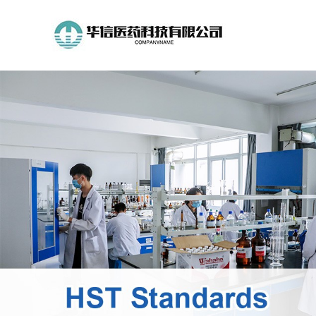
公
司
首
页
公
司
介
绍