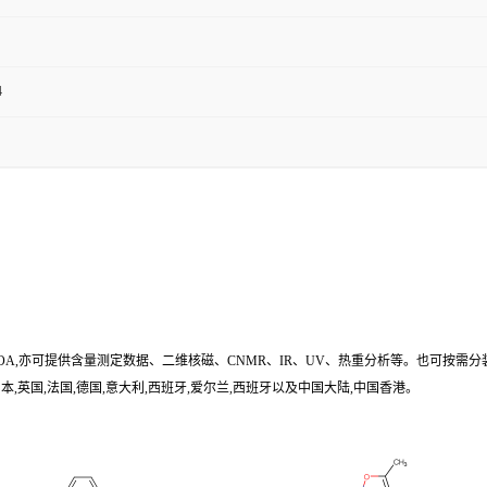
4
/COA,亦可提供含量测定数据、二维核磁、CNMR、IR、UV、热重分析等。也可按需分
,英国,法国,德国,意大利,西班牙,爱尔兰,西班牙以及中国大陆,中国香港。