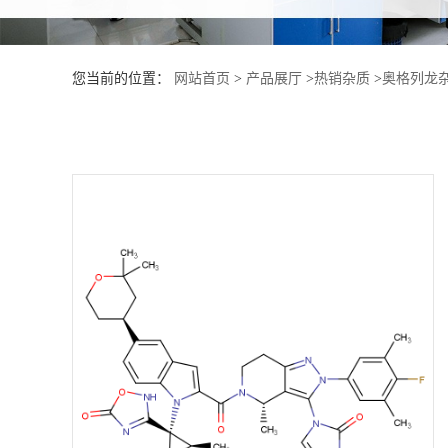
产
您当前的位置：
网站首页
>
产品展厅
>
热销杂质
>
奥格列龙杂
品
展
厅
证
书
荣
誉
公