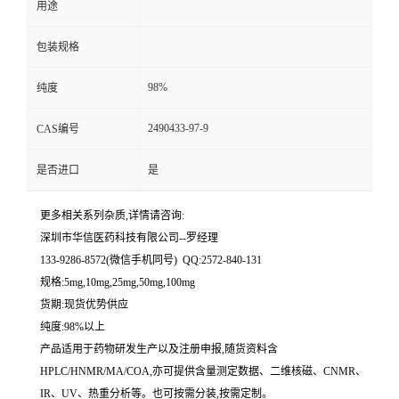
用途
留
包装规格
言
98%
纯度
2490433-97-9
CAS编号
是否进口
是
更多相关系列杂质,详情请咨询:
深圳市华信医药科技有限公司--罗经理
133-9286-8572(微信手机同号) QQ:2572-840-131
规格:5mg,10mg,25mg,50mg,100mg
货期:现货优势供应
纯度:98%以上
产品适用于药物研发生产以及注册申报,随货资料含
HPLC/HNMR/MA/COA,亦可提供含量测定数据、二维核磁、CNMR、
IR、UV、热重分析等。也可按需分装,按需定制。