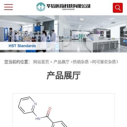
公
司
首
您当前的位置：
网站首页
>
产品展厅
>
热销杂质
>
阿可替尼杂质3
页
产品展厅
公
司
介
绍