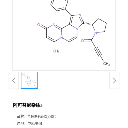
产
品
展
厅
证
书
荣
阿可替尼杂质3
誉
品牌：
华信医药(HX)/HST
公
产地：
中国/美国