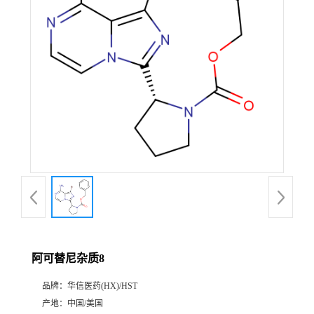
产
品
展
厅
证
书
荣
阿可替尼杂质8
誉
品牌：
华信医药(HX)/HST
公
产地：
中国/美国