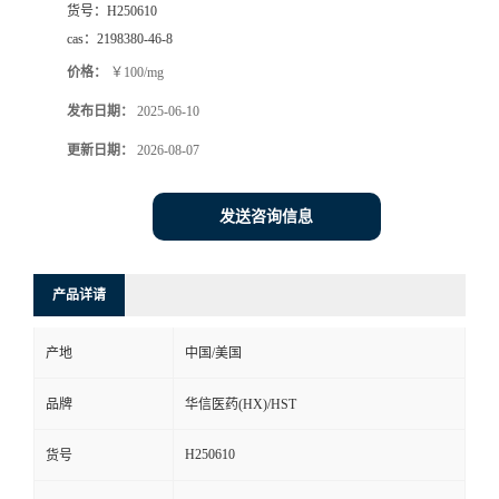
货号：
H250610
司
cas：
2198380-46-8
价格：
￥100/mg
动
发布日期：
2025-06-10
态
更新日期：
2026-08-07
联
发送咨询信息
系
产品详请
方
产地
中国/美国
式
品牌
华信医药(HX)/HST
在
H250610
货号
线