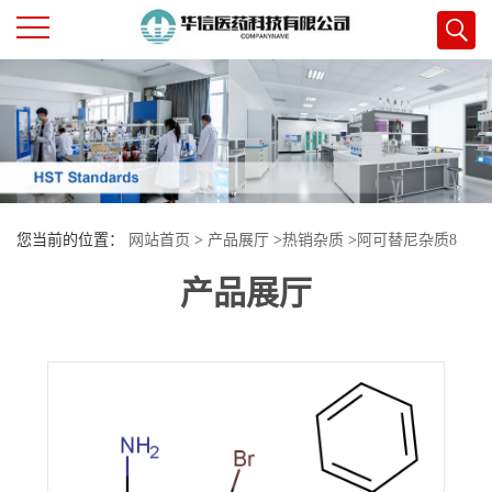
公
司
首
您当前的位置：
网站首页
>
产品展厅
>
热销杂质
>
阿可替尼杂质8
页
产品展厅
公
司
介
绍