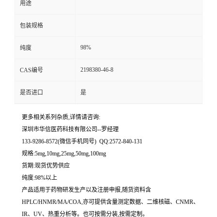
用途
留
包装规格
言
98%
纯度
2198380-46-8
CAS编号
是否进口
是
更多相关系列杂质,详情请咨询:
深圳市华信医药科技有限公司--罗经理
133-9286-8572(微信手机同号) QQ:2572-840-131
规格:5mg,10mg,25mg,50mg,100mg
货期:现货优势供应
纯度:98%以上
产品适用于药物研发生产以及注册申报,随货资料含
HPLC/HNMR/MA/COA,亦可提供含量测定数据、二维核磁、CNMR、
IR、UV、热重分析等。也可按需分装,按需定制。