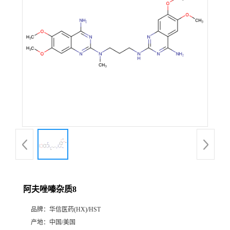
产
品
展
厅
证
书
荣
阿夫唑嗪杂质8
誉
品牌：
华信医药(HX)/HST
公
产地：
中国/美国