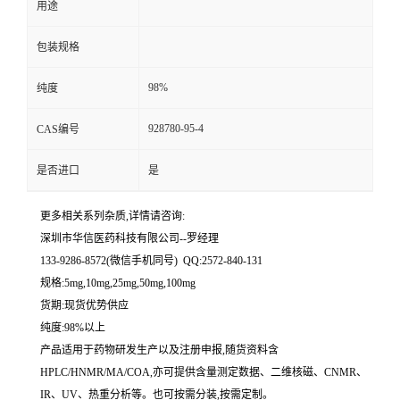
用途
留
包装规格
言
98%
纯度
928780-95-4
CAS编号
是否进口
是
更多相关系列杂质,详情请咨询:
深圳市华信医药科技有限公司--罗经理
133-9286-8572(微信手机同号) QQ:2572-840-131
规格:5mg,10mg,25mg,50mg,100mg
货期:现货优势供应
纯度:98%以上
产品适用于药物研发生产以及注册申报,随货资料含
HPLC/HNMR/MA/COA,亦可提供含量测定数据、二维核磁、CNMR、
IR、UV、热重分析等。也可按需分装,按需定制。