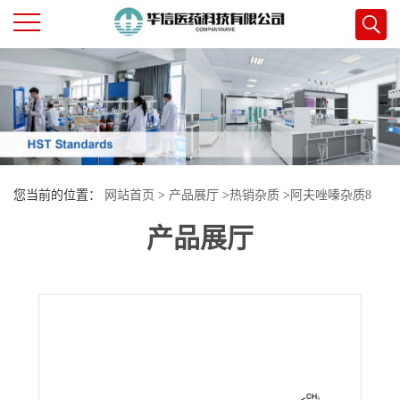
公
司
首
您当前的位置：
网站首页
>
产品展厅
>
热销杂质
>
阿夫唑嗪杂质8
页
产品展厅
公
司
介
绍