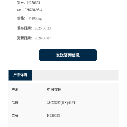
货号：
H250623
司
cas：
928780-95-4
价格：
￥100/mg
动
发布日期：
2025-06-23
态
更新日期：
2026-08-07
联
发送咨询信息
系
产品详请
方
产地
中国/美国
式
品牌
华信医药(HX)/HST
在
H250623
货号
线