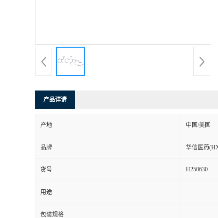
司
动
态
联
产品详请
系
产地
中国/美国
方
品牌
华信医药(HX
式
H250630
货号
在
用途
线
包装规格