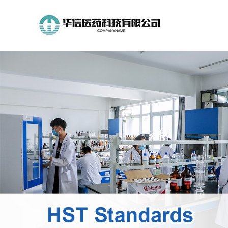
公
司
首
页
公
司
介
绍