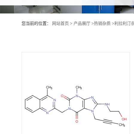
产
您当前的位置：
网站首页
>
产品展厅
>
热销杂质
>
利拉利汀杂
品
展
厅
证
书
荣
誉
公