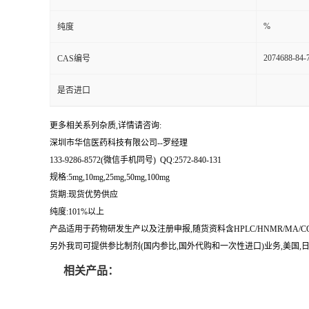
留
%
纯度
2074688-84-
CAS编号
言
是否进口
更多相关系列杂质,详情请咨询:
深圳市华信医药科技有限公司--罗经理
133-9286-8572(微信手机同号) QQ:2572-840-131
规格:5mg,10mg,25mg,50mg,100mg
货期:现货优势供应
纯度:101%以上
产品适用于药物研发生产以及注册申报,随货资料含HPLC/HNMR/MA
另外我司可提供参比制剂(国内参比,国外代购和一次性进口)业务,美国,日本
相关产品：