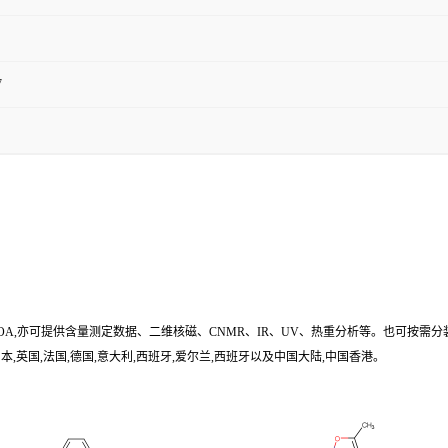
7
/COA,亦可提供含量测定数据、二维核磁、CNMR、IR、UV、热重分析等。也可按需分
,英国,法国,德国,意大利,西班牙,爱尔兰,西班牙以及中国大陆,中国香港。