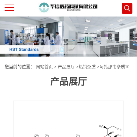
公
司
首
您当前的位置：
网站首页
>
产品展厅
>
热销杂质
>
阿扎那韦杂质10
页
产品展厅
公
司
介
绍