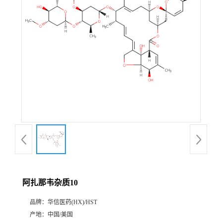
产
品
展
厅
证
书
荣
阿扎那韦杂质10
誉
品牌：
华信医药(HX)/HST
公
产地：
中国/美国