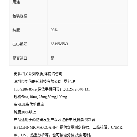
用途
留
包装规格
言
98%
纯度
65195-55-3
CAS编号
是否进口
是
更多相关系列杂质,详情请咨询:
深圳市华信医药科技有限公司--罗经理
133-9286-8572(微信手机同号) QQ:2572-840-131
规格:5mg,10mg,25mg,50mg,100mg
货期:现货优势供应
纯度:98%以上
产品适用于药物研发生产以及注册申报,随货资料含
HPLC/HNMR/MA/COA,亦可提供含量测定数据、二维核磁、CNMR、
IR、UV、热重分析等。也可按需分装,按需定制。