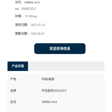
货号：
198904-34-6
司
cas：
65195-55-3
价格：
￥100/mg
动
发布日期：
2025-07-14
态
更新日期：
2026-08-07
联
发送咨询信息
系
产品详请
方
产地
中国/美国
式
品牌
华信医药(HX)/HST
在
198904-34-6
货号
线