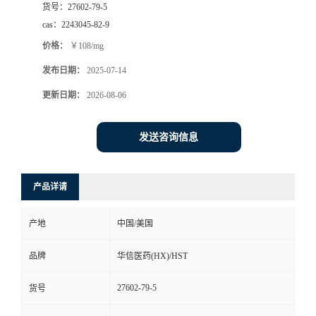
货号：
27602-79-5
司
cas：
2243045-82-9
价格：
￥108/mg
动
发布日期：
2025-07-14
态
更新日期：
2026-08-06
联
发送咨询信息
系
产品详请
方
产地
中国/美国
式
品牌
华信医药(HX)/HST
在
27602-79-5
货号
线