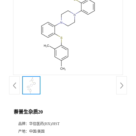
产
品
展
厅
证
书
荣
萘普生杂质20
誉
品牌：
华信医药(HX)/HST
公
产地：
中国/美国