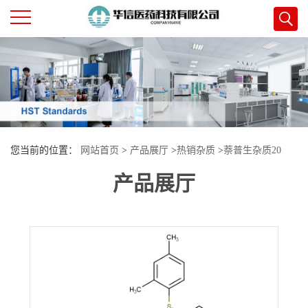
公
司
首
您当前的位置：
网站首页
>
产品展厅
>
热销杂质
>
萘普生杂质20
页
产品展厅
公
司
介
绍