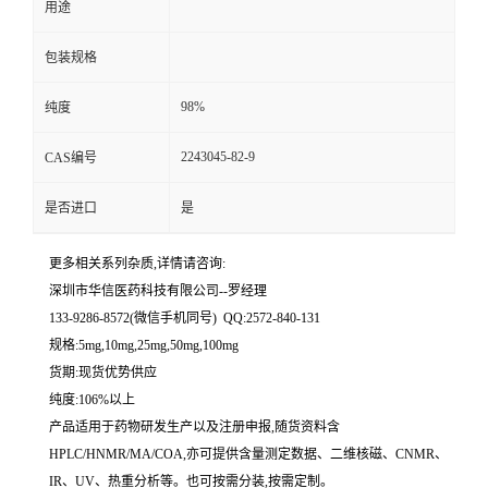
用途
留
包装规格
言
98%
纯度
2243045-82-9
CAS编号
是否进口
是
更多相关系列杂质,详情请咨询:
深圳市华信医药科技有限公司--罗经理
133-9286-8572(微信手机同号) QQ:2572-840-131
规格:5mg,10mg,25mg,50mg,100mg
货期:现货优势供应
纯度:106%以上
产品适用于药物研发生产以及注册申报,随货资料含
HPLC/HNMR/MA/COA,亦可提供含量测定数据、二维核磁、CNMR、
IR、UV、热重分析等。也可按需分装,按需定制。