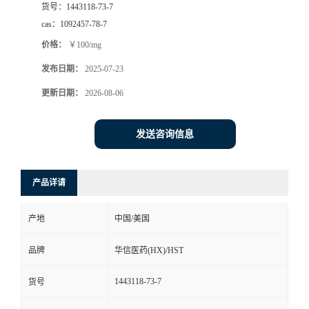
货号：
1443118-73-7
司
cas：
1092457-78-7
价格：
￥100/mg
动
发布日期：
2025-07-23
态
更新日期：
2026-08-06
联
发送咨询信息
系
产品详请
方
产地
中国/美国
式
品牌
华信医药(HX)/HST
在
1443118-73-7
货号
线