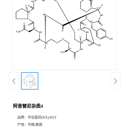
产
品
展
厅
证
书
荣
阿昔替尼杂质4
誉
品牌：
华信医药(HX)/HST
公
产地：
中国/美国