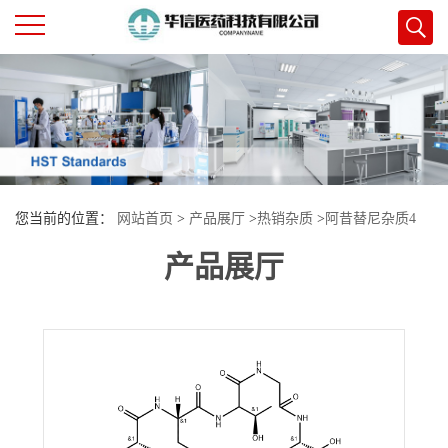
公
司
首
您当前的位置：
网站首页
>
产品展厅
>
热销杂质
>
阿昔替尼杂质4
页
产品展厅
公
司
介
绍