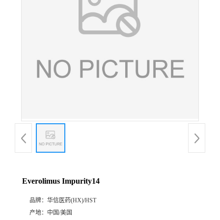
产
品
展
厅
证
书
荣
Everolimus Impurity14
誉
品牌：
华信医药(HX)/HST
公
产地：
中国/美国