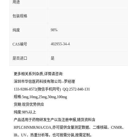
用途
留
包装规格
言
98%
纯度
402955-34-4
CAS编号
是否进口
是
更多相关系列杂质,详情请咨询:
深圳市华信医药科技有限公司--罗经理
133-9286-8572(微信手机同号) QQ:2572-840-131
规格:5mg,10mg,25mg,50mg,100mg
货期:现货优势供应
纯度:98%以上
产品适用于药物研发生产以及注册申报,随货资料含
HPLC/HNMR/MA/COA,亦可提供含量测定数据、二维核磁、CNMR、
IR、UV、热重分析等。也可按需分装,按需定制。