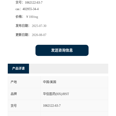
货号：
1062122-63-7
司
cas：
402955-34-4
价格：
￥100/mg
动
发布日期：
2025-07-30
态
更新日期：
2026-08-07
联
发送咨询信息
系
产品详请
方
产地
中国/美国
式
品牌
华信医药(HX)/HST
在
1062122-63-7
货号
线