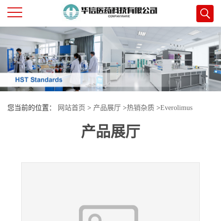
公
司
首
您当前的位置：
网站首页
>
产品展厅
>
热销杂质
>
Everolimus
页
产品展厅
Impurity14
公
司
介
绍