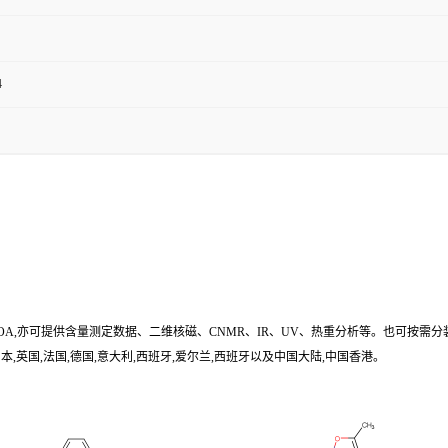
4
/COA,亦可提供含量测定数据、二维核磁、CNMR、IR、UV、热重分析等。也可按需分
,英国,法国,德国,意大利,西班牙,爱尔兰,西班牙以及中国大陆,中国香港。