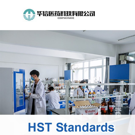
公
司
首
页
公
司
介
绍