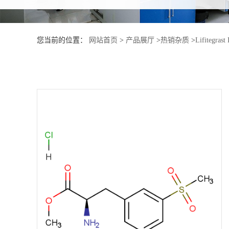
产
您当前的位置：
网站首页
>
产品展厅
>
热销杂质
>
Lifitegrast
品
展
厅
证
书
荣
誉
公