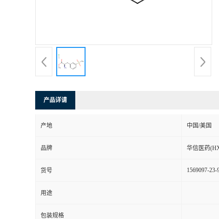
司
动
态
联
产品详请
系
产地
中国/美国
方
品牌
华信医药(HX
式
1569097-23-
货号
在
用途
线
包装规格