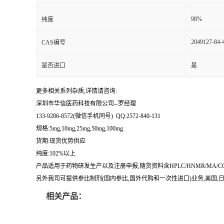
留
98%
纯度
2049127-84-
CAS编号
言
是否进口
是
更多相关系列杂质,详情请咨询:
深圳市华信医药科技有限公司--罗经理
133-9286-8572(微信手机同号) QQ:2572-840-131
规格:5mg,10mg,25mg,50mg,100mg
货期:现货优势供应
纯度:102%以上
产品适用于药物研发生产以及注册申报,随货资料含HPLC/HNMR/MA
另外我司可提供参比制剂(国内参比,国外代购和一次性进口)业务,美国,日本
相关产品：