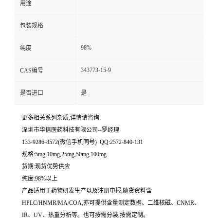
用途
留
包装规格
言
98%
纯度
343773-15-9
CAS编号
是否进口
是
更多相关系列杂质,详情请咨询:
深圳市华信医药科技有限公司--罗经理
133-9286-8572(微信手机同号) QQ:2572-840-131
规格:5mg,10mg,25mg,50mg,100mg
货期:现货优势供应
纯度:98%以上
产品适用于药物研发生产以及注册申报,随货资料含
HPLC/HNMR/MA/COA,亦可提供含量测定数据、二维核磁、CNMR、
IR、UV、热重分析等。也可按需分装,按需定制。