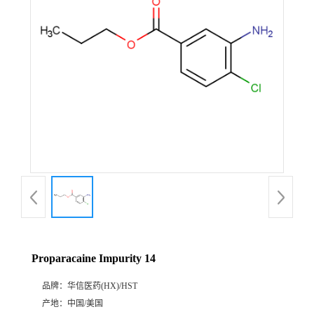
产
品
展
厅
证
书
荣
Proparacaine Impurity 14
誉
品牌：
华信医药(HX)/HST
公
产地：
中国/美国