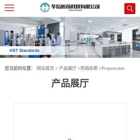
公
司
首
您当前的位置：
网站首页
>
产品展厅
>
热销杂质
>
Proparacaine
页
产品展厅
Impurity 14
公
司
介
绍