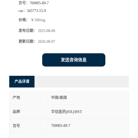
货号：
769905-89-7
司
cas：
343773-15-9
价格：
￥100/mg
动
发布日期：
2025-08-06
态
更新日期：
2026-08-07
联
发送咨询信息
系
产品详请
方
产地
中国/美国
式
品牌
华信医药(HX)/HST
在
769905-89-7
货号
线