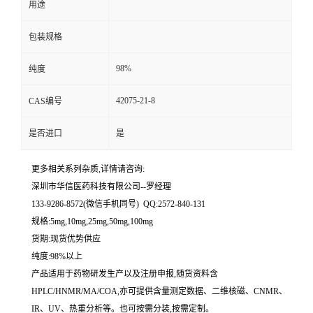
用途
留
包装规格
言
98%
纯度
42075-21-8
CAS编号
是否进口
是
更多相关系列杂质,详情请咨询:
深圳市华信医药科技有限公司--罗经理
133-9286-8572(微信手机同号) QQ:2572-840-131
规格:5mg,10mg,25mg,50mg,100mg
货期:现货优势供应
纯度:98%以上
产品适用于药物研发生产以及注册申报,随货资料含
HPLC/HNMR/MA/COA,亦可提供含量测定数据、二维核磁、CNMR、
IR、UV、热重分析等。也可按需分装,按需定制。