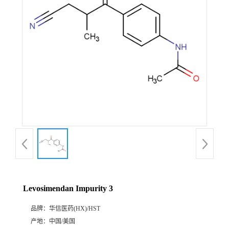
产
品
展
厅
证
书
荣
Levosimendan Impurity 3
誉
品牌：
华信医药(HX)/HST
公
产地：
中国/美国