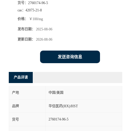
货号：
2760174-96-5
司
cas：
42075-21-8
价格：
￥100/mg
动
发布日期：
2025-08-06
态
更新日期：
2026-08-06
联
发送咨询信息
系
产品详请
方
产地
中国/美国
式
品牌
华信医药(HX)/HST
在
2760174-96-5
货号
线