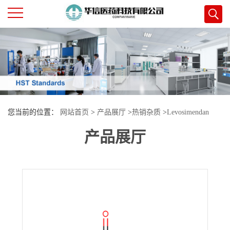
公
司
首
您当前的位置：
网站首页
>
产品展厅
>
热销杂质
>
Levosimendan
页
产品展厅
Impurity 3
公
司
介
绍