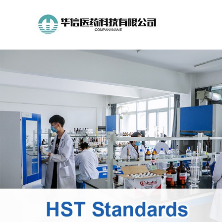
公
司
首
页
公
司
介
绍