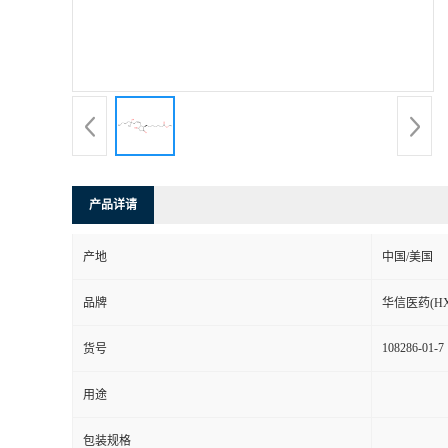
司
动
态
联
产品详请
系
产地
中国/美国
方
品牌
华信医药(HX
式
108286-01-7
货号
在
用途
线
包装规格