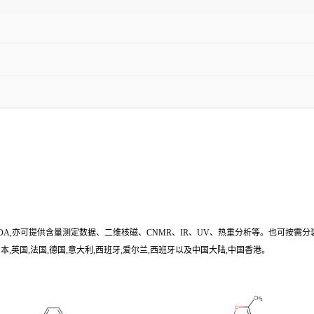
/COA,亦可提供含量测定数据、二维核磁、CNMR、IR、UV、热重分析等。也可按需分
,英国,法国,德国,意大利,西班牙,爱尔兰,西班牙以及中国大陆,中国香港。