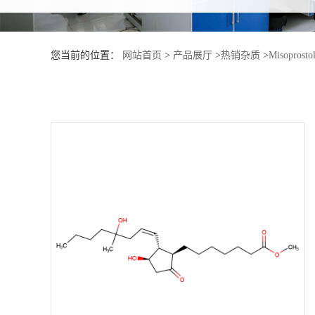
产
您当前的位置：
网站首页
>
产品展厅
>
热销杂质
>
Misoprostol
品
展
厅
证
书
荣
誉
公