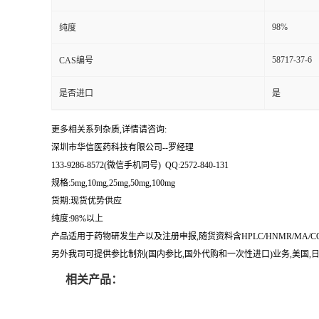
留
98%
纯度
58717-37-6
CAS编号
言
是否进口
是
更多相关系列杂质,详情请咨询:
深圳市华信医药科技有限公司--罗经理
133-9286-8572(微信手机同号) QQ:2572-840-131
规格:5mg,10mg,25mg,50mg,100mg
货期:现货优势供应
纯度:98%以上
产品适用于药物研发生产以及注册申报,随货资料含HPLC/HNMR/MA
另外我司可提供参比制剂(国内参比,国外代购和一次性进口)业务,美国,日本
相关产品：