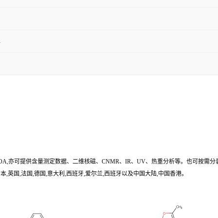
1
/COA,亦可提供含量测定数据、二维核磁、CNMR、IR、UV、热重分析等。也可按需分
,英国,法国,德国,意大利,西班牙,爱尔兰,西班牙以及中国大陆,中国香港。