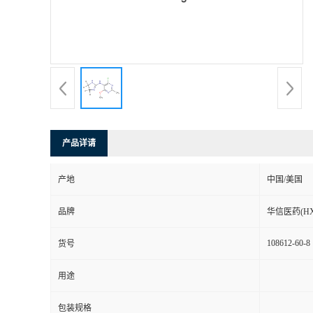
司
动
态
联
产品详请
系
产地
中国/美国
方
品牌
华信医药(HX
式
108612-60-8
货号
在
用途
线
包装规格