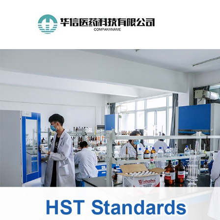
公
司
首
页
公
司
介
绍