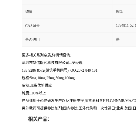
留
98%
纯度
1794811-52-
CAS编号
言
是否进口
是
更多相关系列杂质,详情请咨询:
深圳市华信医药科技有限公司--罗经理
133-9286-8572(微信手机同号) QQ:2572-840-131
规格:5mg,10mg,25mg,50mg,100mg
货期:现货优势供应
纯度:103%以上
产品适用于药物研发生产以及注册申报,随货资料含HPLC/HNMR/MA
另外我司可提供参比制剂(国内参比,国外代购和一次性进口)业务,美国,日本
相关产品：