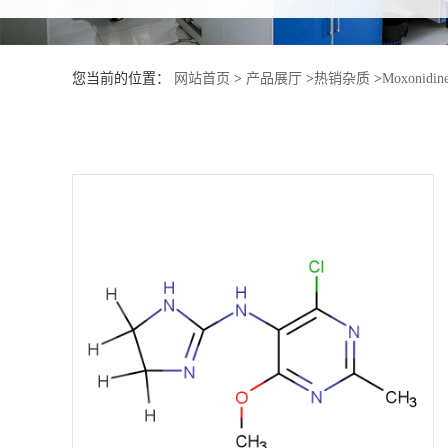
产
您当前的位置：
网站首页
>
产品展厅
>
热销杂质
>
Moxonidine
品
展
厅
证
书
荣
誉
公