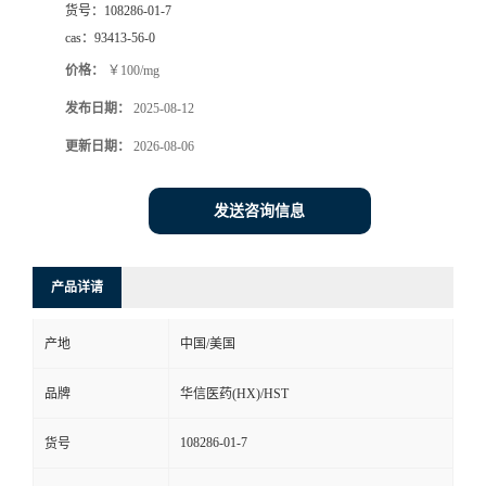
货号：
108286-01-7
司
cas：
93413-56-0
价格：
￥100/mg
动
发布日期：
2025-08-12
态
更新日期：
2026-08-06
联
发送咨询信息
系
产品详请
方
产地
中国/美国
式
品牌
华信医药(HX)/HST
在
108286-01-7
货号
线