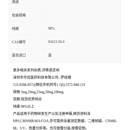
用途
留
包装规格
言
98%
纯度
93413-56-0
CAS编号
是否进口
是
更多相关系列杂质,详情请咨询:
深圳市华信医药科技有限公司--罗经理
133-9286-8572(微信手机同号) QQ:2572-840-131
规格:5mg,10mg,25mg,50mg,100mg
货期:现货优势供应
纯度:98%以上
产品适用于药物研发生产以及注册申报,随货资料含
HPLC/HNMR/MA/COA,亦可提供含量测定数据、二维核磁、CNMR、
IR、UV、热重分析等。也可按需分装,按需定制。