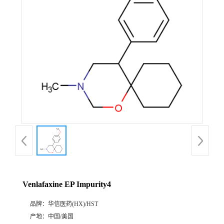
产
品
展
厅
证
书
荣
Venlafaxine EP Impurity4
誉
品牌：
华信医药(HX)/HST
公
产地：
中国/美国