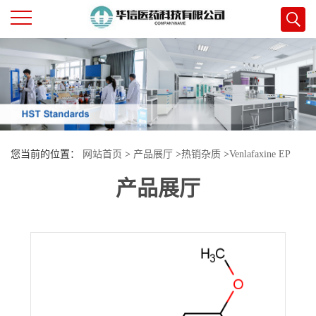
公
司
首
您当前的位置：
网站首页
>
产品展厅
>
热销杂质
>
Venlafaxine EP
页
产品展厅
Impurity4
公
司
介
绍