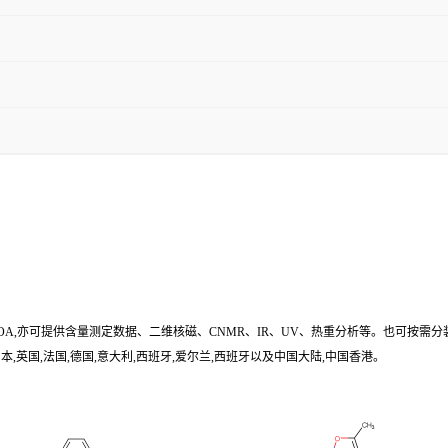
/COA,亦可提供含量测定数据、二维核磁、CNMR、IR、UV、热重分析等。也可按需分
,英国,法国,德国,意大利,西班牙,爱尔兰,西班牙以及中国大陆,中国香港。