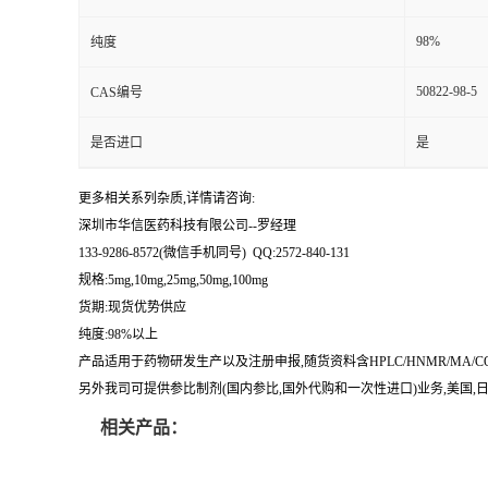
留
98%
纯度
50822-98-5
CAS编号
言
是否进口
是
更多相关系列杂质,详情请咨询:
深圳市华信医药科技有限公司--罗经理
133-9286-8572(微信手机同号) QQ:2572-840-131
规格:5mg,10mg,25mg,50mg,100mg
货期:现货优势供应
纯度:98%以上
产品适用于药物研发生产以及注册申报,随货资料含HPLC/HNMR/MA
另外我司可提供参比制剂(国内参比,国外代购和一次性进口)业务,美国,日本
相关产品：