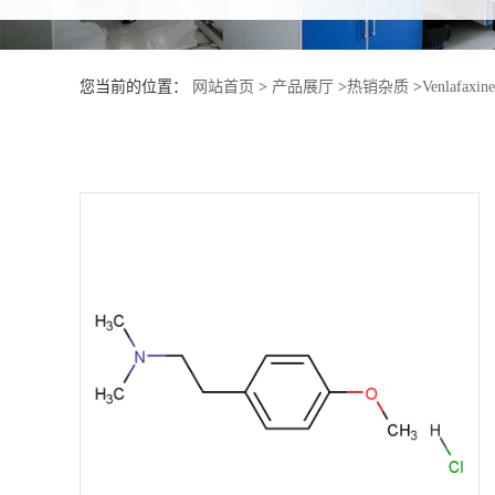
产
您当前的位置：
网站首页
>
产品展厅
>
热销杂质
>
Venlafaxin
品
展
厅
证
书
荣
誉
公