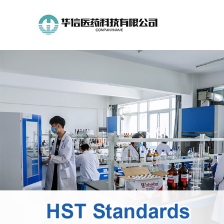
公
司
首
页
公
司
介
绍