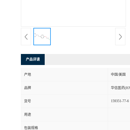
司
动
态
联
产品详请
系
产地
中国/美国
方
品牌
华信医药(HX
式
159351-77-6
货号
在
用途
线
包装规格