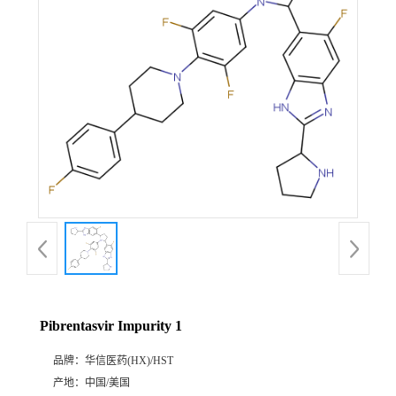
产
品
展
厅
证
书
荣
Pibrentasvir Impurity 1
誉
品牌：
华信医药(HX)/HST
公
产地：
中国/美国