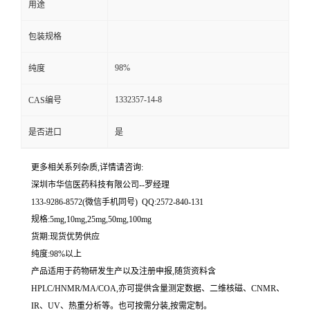
用途
留
包装规格
言
98%
纯度
1332357-14-8
CAS编号
是否进口
是
更多相关系列杂质,详情请咨询:
深圳市华信医药科技有限公司--罗经理
133-9286-8572(微信手机同号) QQ:2572-840-131
规格:5mg,10mg,25mg,50mg,100mg
货期:现货优势供应
纯度:98%以上
产品适用于药物研发生产以及注册申报,随货资料含
HPLC/HNMR/MA/COA,亦可提供含量测定数据、二维核磁、CNMR、
IR、UV、热重分析等。也可按需分装,按需定制。