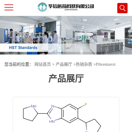
公
司
首
您当前的位置：
网站首页
>
产品展厅
>
热销杂质
>
Pibrentasvir
页
产品展厅
Impurity 1
公
司
介
绍