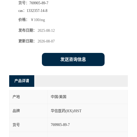
货号：
769905-89-7
司
cas：
1332357-14-8
价格：
￥100/mg
动
发布日期：
2025-08-12
态
更新日期：
2026-08-07
联
发送咨询信息
系
产品详请
方
产地
中国/美国
式
品牌
华信医药(HX)/HST
在
769905-89-7
货号
线