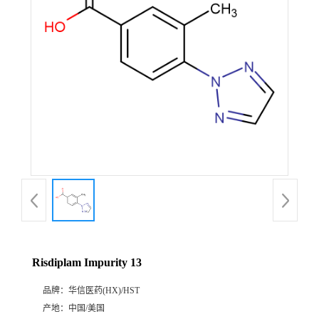
产
品
展
厅
证
书
荣
Risdiplam Impurity 13
誉
品牌：
华信医药(HX)/HST
公
产地：
中国/美国