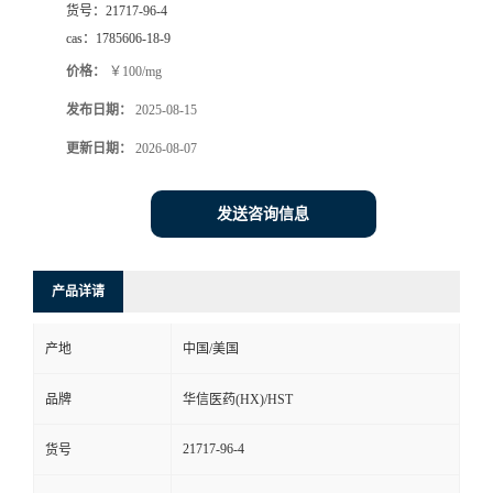
货号：
21717-96-4
司
cas：
1785606-18-9
价格：
￥100/mg
动
发布日期：
2025-08-15
态
更新日期：
2026-08-07
联
发送咨询信息
系
产品详请
方
产地
中国/美国
式
品牌
华信医药(HX)/HST
在
21717-96-4
货号
线