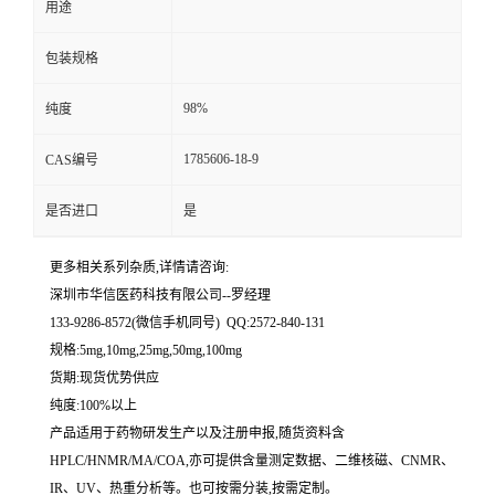
用途
留
包装规格
言
98%
纯度
1785606-18-9
CAS编号
是否进口
是
更多相关系列杂质,详情请咨询:
深圳市华信医药科技有限公司--罗经理
133-9286-8572(微信手机同号) QQ:2572-840-131
规格:5mg,10mg,25mg,50mg,100mg
货期:现货优势供应
纯度:100%以上
产品适用于药物研发生产以及注册申报,随货资料含
HPLC/HNMR/MA/COA,亦可提供含量测定数据、二维核磁、CNMR、
IR、UV、热重分析等。也可按需分装,按需定制。