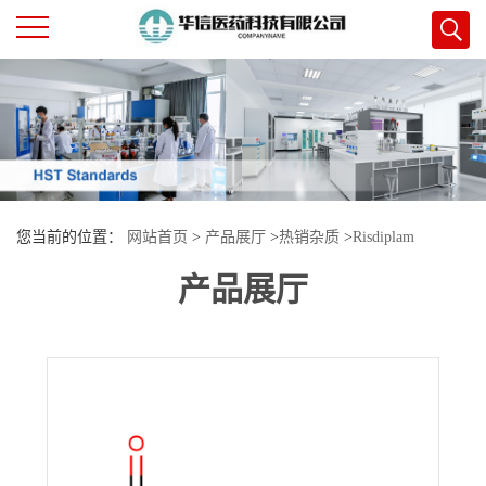
公
司
首
您当前的位置：
网站首页
>
产品展厅
>
热销杂质
>
Risdiplam
页
产品展厅
Impurity 13
公
司
介
绍