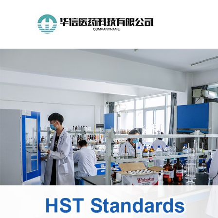
公
司
首
页
公
司
介
绍