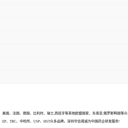
国、美国、法国、德国、比利时、瑞士,西班牙等其他欧盟国家、东南亚,俄罗斯韩国等
P、TRC、中检所、USP、HST众多品牌。深圳华信竭诚为中国药企研发服务!