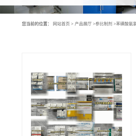
产
您当前的位置：
网站首页
>
产品展厅
>
参比制剂
>
苯磺酸氨
品
展
厅
证
书
荣
誉
公