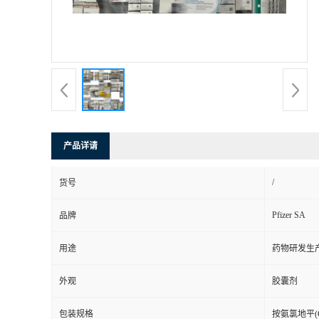
司
动
态
联
产品详请
系
/
货号
方
Pfizer SA
品牌
式
用途
药物研发生
在
外观
胶囊剂
线
包装规格
按氨氯地平(C2