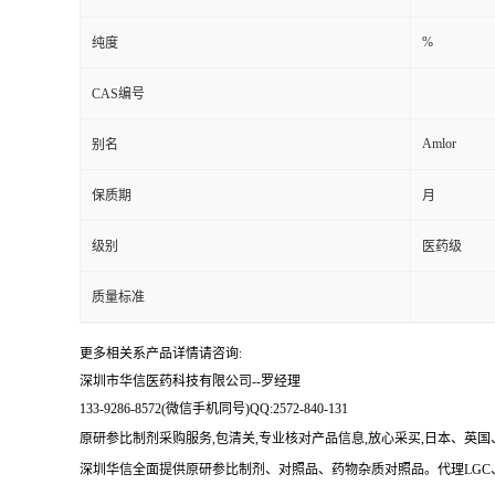
留
%
纯度
CAS编号
言
Amlor
别名
保质期
月
级别
医药级
质量标准
更多相关系产品详情请咨询:
深圳市华信医药科技有限公司--罗经理
133-9286-8572(微信手机同号)QQ:2572-840-131
原研参比制剂采购服务,包清关,专业核对产品信息,放心采买,日本、英
深圳华信全面提供原研参比制剂、对照品、药物杂质对照品。代理LGC、E