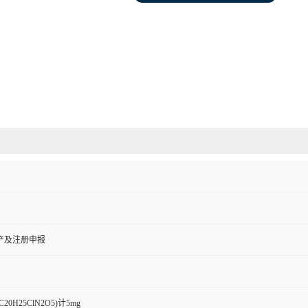
产及注册申报
0H25ClN2O5)计5mg