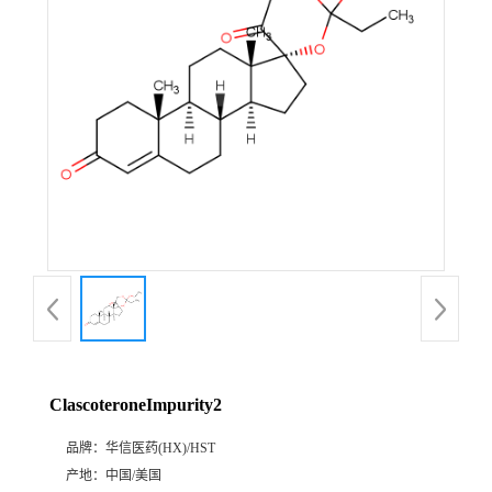
产
品
展
厅
证
书
荣
ClascoteroneImpurity2
誉
品牌：
华信医药(HX)/HST
公
产地：
中国/美国