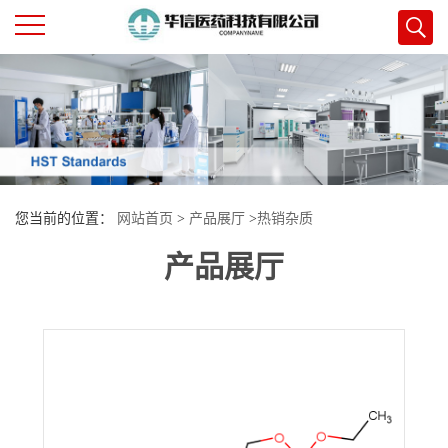
公
司
首
您当前的位置：
网站首页
>
产品展厅
>
热销杂质
页
产品展厅
>
ClascoteroneImpurity2
公
司
介
绍