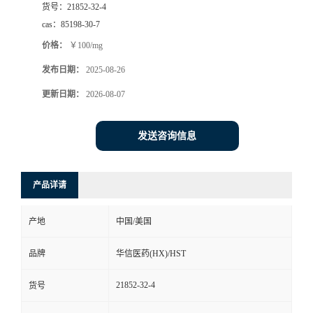
货号：
21852-32-4
司
cas：
85198-30-7
价格：
￥100/mg
动
发布日期：
2025-08-26
态
更新日期：
2026-08-07
联
发送咨询信息
系
产品详请
方
产地
中国/美国
式
品牌
华信医药(HX)/HST
在
21852-32-4
货号
线