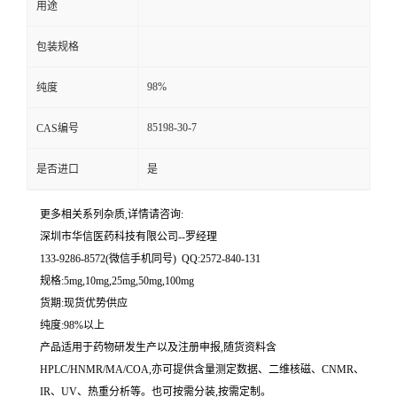
用途
留
包装规格
言
98%
纯度
85198-30-7
CAS编号
是否进口
是
更多相关系列杂质,详情请咨询:
深圳市华信医药科技有限公司--罗经理
133-9286-8572(微信手机同号) QQ:2572-840-131
规格:5mg,10mg,25mg,50mg,100mg
货期:现货优势供应
纯度:98%以上
产品适用于药物研发生产以及注册申报,随货资料含
HPLC/HNMR/MA/COA,亦可提供含量测定数据、二维核磁、CNMR、
IR、UV、热重分析等。也可按需分装,按需定制。